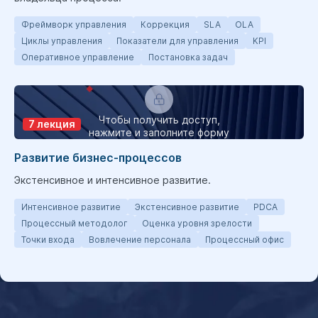
Фреймворк управления
Коррекция
SLA
OLA
Циклы управления
Показатели для управления
KPI
Оперативное управление
Постановка задач
Чтобы получить доступ,
7 лекция
нажмите и заполните форму
Развитие бизнес-процессов
Экстенсивное и интенсивное развитие.
Интенсивное развитие
Экстенсивное развитие
PDCA
Процессный методолог
Оценка уровня зрелости
Точки входа
Вовлечение персонала
Процессный офис