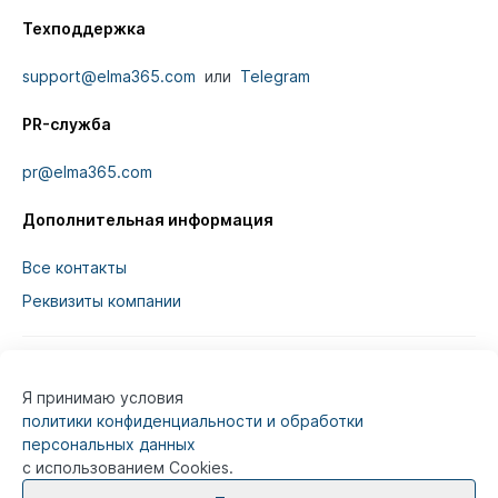
Техподдержка
support@elma365.com
или
Telegram
PR-служба
pr@elma365.com
Дополнительная информация
Все контакты
Реквизиты компании
Я принимаю условия
Информация на сайте предназначена для
политики конфиденциальности и обработки
юридических лиц и не является информацией,
персональных данных
предназначенной для публичного ознакомления
с использованием Cookies.
потребителей.