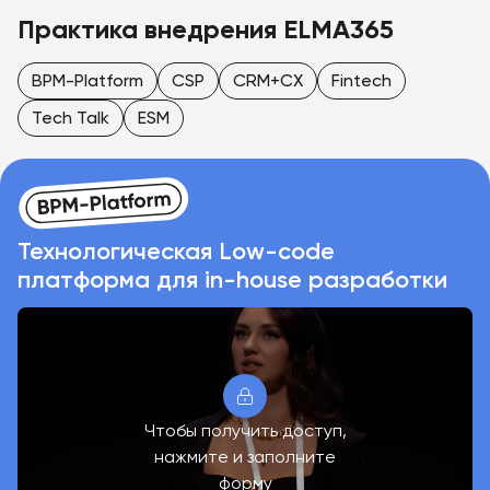
Практика внедрения ELMA365
BPM-Platform
CSP
CRM+CX
Fintech
Tech Talk
ESM
Технологическая Low-code
платформа для in-house разработки
Чтобы получить доступ,
нажмите и заполните
форму