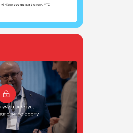
айб «Корпоративный бизнес», МТС
лучить доступ,
заполните форму