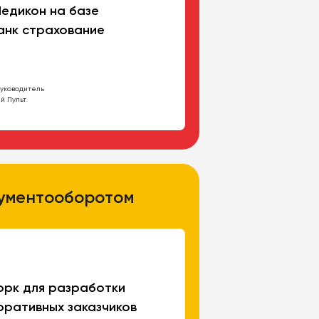
едикон на базе
анк страхование
уководитель
й Пульт
кументооборотом
орк для разработки
оративных заказчиков