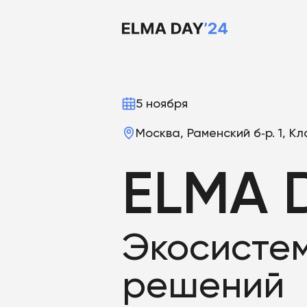
5 ноября
Москва, Раменский б‑р. 1, 
ELMA 
Экосисте
решений