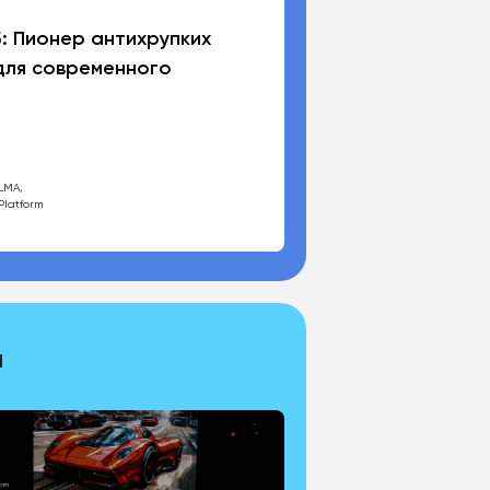
: Пионер антихрупких
для современного
LMA,
Platform
м