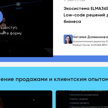
17 мин 03 сек
Экосистема ELMA365
Low-code решений 
бизнеса
ь доступ,
лните форму
Наталия Долженкова
Исполнительный директор E
Product Owner ELMA365 BPM 
ение продажами и клиентским опыто