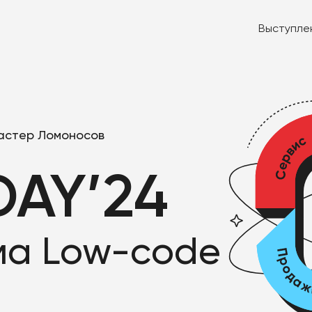
Выступле
Кластер Ломоносов
DAY’24
ма
Low-code