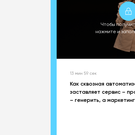
Чтобы получит
нажмите и запо
13 мин 59 сек
Как сквозная автомати
заставляет сервис – п
– генерить, а маркетин