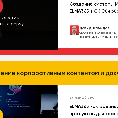
Создание системы М
ELMA365 в СК Сберб
ь доступ,
лните форму
Давид Давыдов
СК Сбербанк Страхование, Р
проекта Единый Медицински
ение корпоративным контентом и до
29 мин 23 сек
ELMA365 как фреймв
продуктов для корп