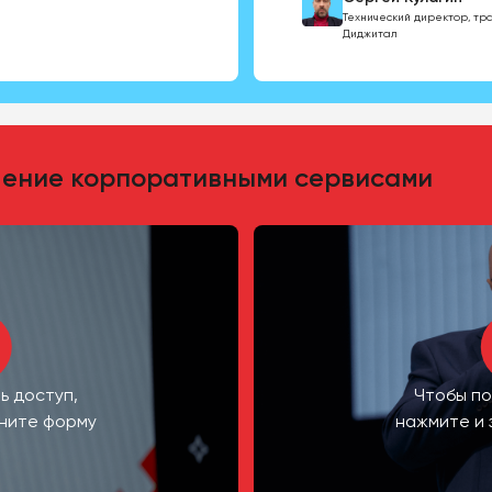
Технический директор, тр
Диджитал
ение корпоративными сервисами
ь доступ,
Чтобы по
лните форму
нажмите и 