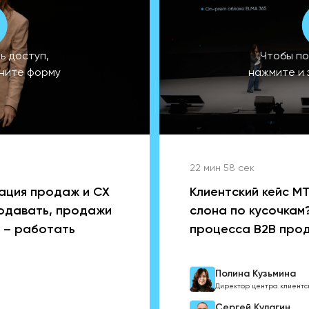
ь доступ,
Чтобы по
лните форму
нажмите и 
22 мин 58 сек
зация продаж и CХ
Клиентский кейс МТ
родавать, продажи
слона по кусочкам
г – работать
процесса B2B про
Полина Кузьмина
Директор центра клиентск
Сергей Кулагин