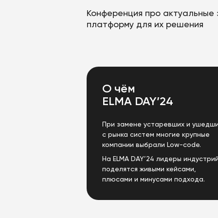
Конференция про актуальные 
платформу для их решения
О чём
ELMA DAY’24
При замене устаревших и ушедш
с рынка систем многие крупные
компании выбрали Low-code.
На ELMA DAY’24 лидеры индустри
поделятся живыми кейсами,
плюсами и минусами подхода.