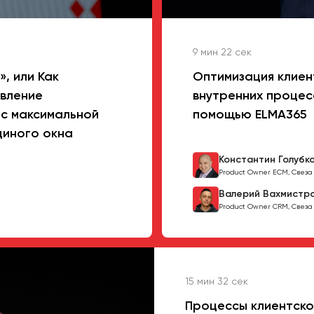
9 мин 22 сек
, или Как
Оптимизация клиен
вление
внутренних процес
 с максимальной
помощью ELMA365
диного окна
Константин Голубк
Product Owner ECM, Свеза
Валерий Вахмистр
Product Owner CRM, Свеза
15 мин 32 сек
Процессы клиентско