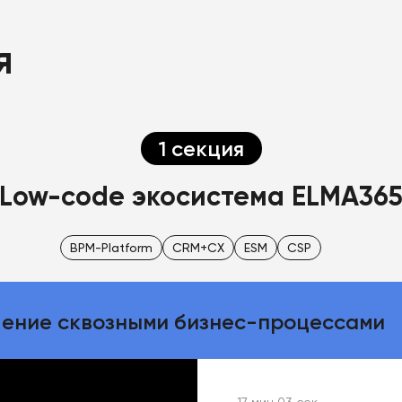
я
1 секция
Low-code экосистема ELMA36
BPM-Platform
CRM+CX
ESM
CSP
ение сквозными бизнес-процессами