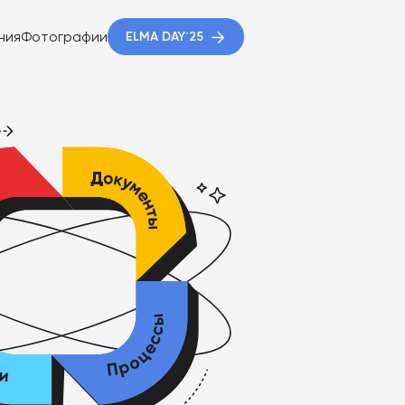
ния
Фотографии
ELMA DAY`25