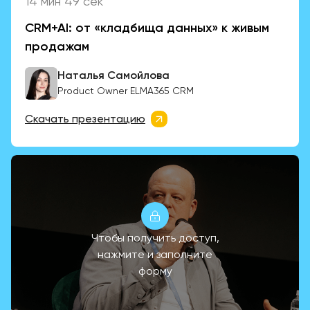
14 мин 49 сек
CRM+AI: от «кладбища данных» к живым
продажам
Наталья Самойлова
Product Owner ELMA365 СRM
Скачать презентацию
Чтобы получить доступ,
нажмите и заполните
форму