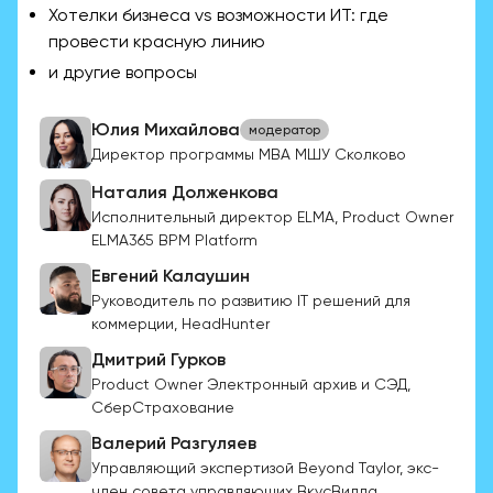
Хотелки бизнеса vs возможности ИТ: где
провести красную линию
и другие вопросы
Юлия Михайлова
модератор
Директор программы МВА МШУ Сколково
Наталия Долженкова
Исполнительный директор ELMA, Product Owner
ELMA365 BPM Platform
Евгений Калаушин
Руководитель по развитию IT решений для
коммерции, HeadHunter
Дмитрий Гурков
Product Owner Электронный архив и СЭД,
СберСтрахование
Валерий Разгуляев
Управляющий экспертизой Beyond Taylor, экс-
член совета управляющих ВкусВилла