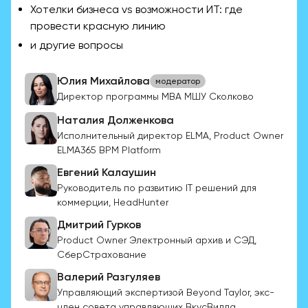
Хотелки бизнеса vs возможности ИТ: где
провести красную линию
и другие вопросы
Юлия Михайлова
модератор
Директор программы МВА МШУ Сколково
Наталия Долженкова
Исполнительный директор ELMA, Product Owner
ELMA365 BPM Platform
Евгений Калаушин
Руководитель по развитию IT решений для
коммерции, HeadHunter
Дмитрий Гурков
Product Owner Электронный архив и СЭД,
СберСтрахование
Валерий Разгуляев
Управляющий экспертизой Beyond Taylor, экс-
член совета управляющих ВкусВилла