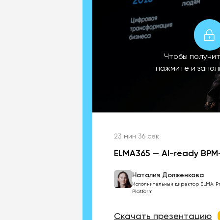
Чтобы получит
нажмите и запо
23 мин 36 сек
ELMA365 — AI-ready BP
Наталия Долженкова
Исполнительный директор ELMA, P
Platform
Скачать презентацию