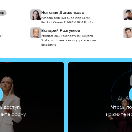
Наталия Долженкова
ор
Исполнительный директор ELMA,
Product Owner ELMA365 BPM Platform
Валерий Разгуляев
 и
Управляющий экспертизой Beyond
Taylor, экс-член совета управляющих
ВкусВилла
ь доступ,
Чтобы по
лните форму
нажмите и 