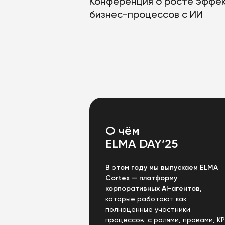
Конференция о росте эффе
бизнес-процессов с ИИ
О чём
ELMA DAY’25
В этом году мы выпускаем ELMA
Cortex — платформу
корпоративных AI-агентов
,
которые работают как
полноценные участники
процессов: с ролями, правами, KP