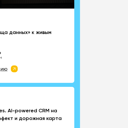
ища данных» к живым
а
RM
цию
es. AI-powered CRM на
ффект и дорожная карта