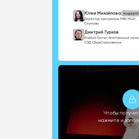
Юлия Михайлова
модерат
Директор программы МВА МШУ
Сколково
Дмитрий Гурков
Product Owner Электронный архив
СЭД, СберСтрахование
Чтобы получит
нажмите и запо