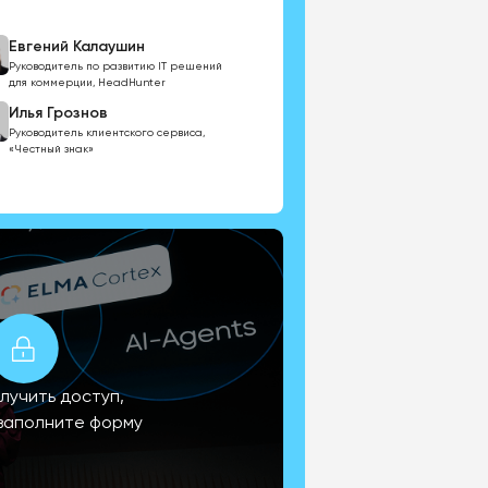
Евгений Калаушин
Руководитель по развитию IT решений
для коммерции, HeadHunter
Илья Грознов
Руководитель клиентского сервиса,
«Честный знак»
лучить доступ,
заполните форму