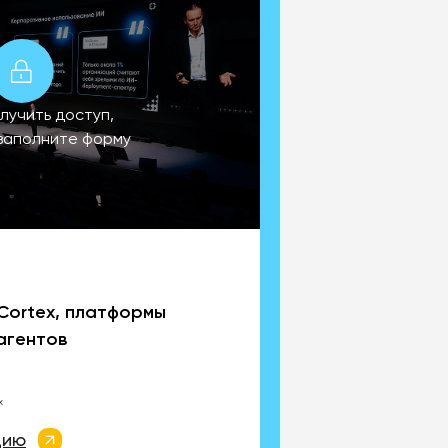
лучить доступ,
заполните форму
Cortex, платформы
агентов
x
цию