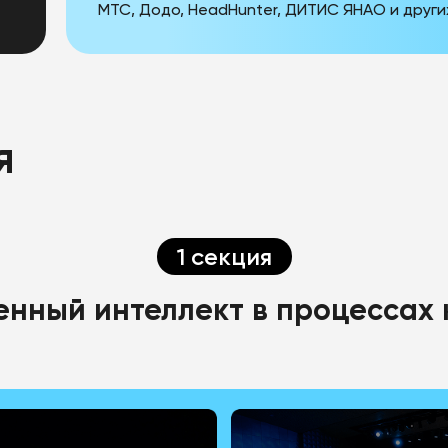
МТС, Додо, HeadHunter, ДИТИС ЯНАО и други
я
1 секция
енный интеллект в процессах