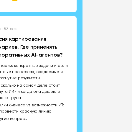
н 53 сек
сия картирования
нариев. Где применять
поративных AI-агентов?
нарии: конкретные задачи и роли
нтов в процессах, ожидаемые и
тигнутые результаты
: сколько на самом деле стоит
нута ИИ» и когда она дешевле
ного труда
лки бизнеса vs возможности ИТ:
 провести красную линию
ругие вопросы