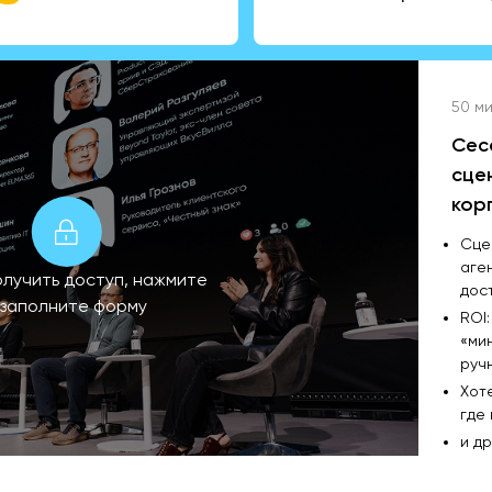
50 ми
Сес
сце
кор
Сце
аге
олучить доступ, нажмите
дос
 заполните форму
ROI
«ми
руч
Хоте
где
и д