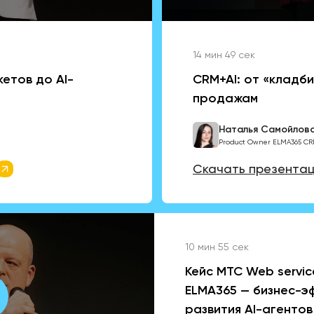
14 мин 49 сек
кетов до AI-
CRM+AI: от «кладб
продажам
Наталья Самойлов
Product Owner ELMA365 С
Скачать презента
10 мин 55 сек
Кейс MТС Web servic
ELMA365 — бизнес-э
развития AI-агентов