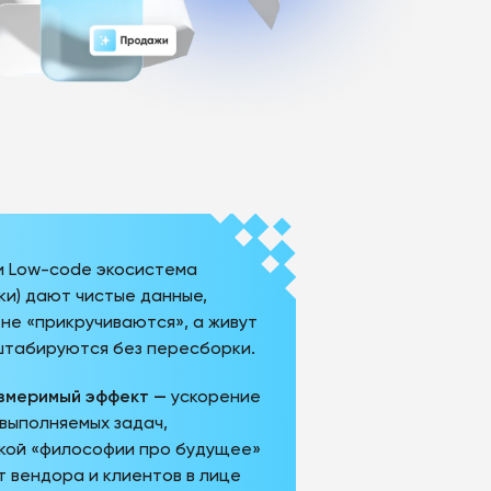
и Low-code экосистема
пки) дают чистые данные,
не «прикручиваются», а живут
штабируются без пересборки.
измеримый эффект —
ускорение
выполняемых задач,
кой «философии про будущее»
 вендора и клиентов в лице