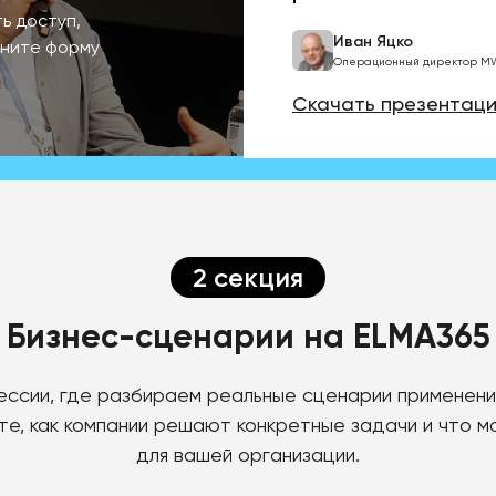
ь доступ,
Иван Яцко
лните форму
Операционный директор M
Скачать презентац
2 секция
Бизнес-сценарии на ELMA365
ессии, где разбираем реальные сценарии применени
ите, как компании решают конкретные задачи и что
для вашей организации.