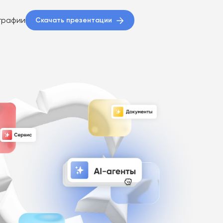
графии
Скачать презентации