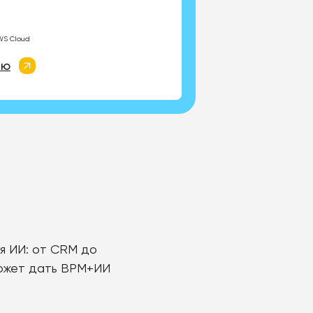
WS Cloud
ию
я ИИ: от CRM до
 может дать BPM+ИИ