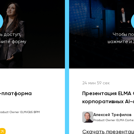
ь доступ,
Чтобы по
лните форму
нажмите и 
24 мин 59 сек
M-платформа
Презентация ELMA 
корпоративных AI-
roduct Owner ELMA365 BPM
Алексей Трефилов
Product Owner ELMA Corte
Скачать презента