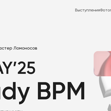
Выступления
Фото
Кластер Ломоносов
Y’25
ady BPM