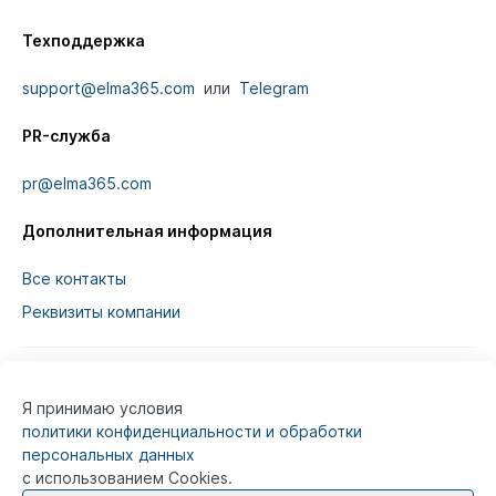
Техподдержка
support@elma365.com
или
Telegram
PR-служба
pr@elma365.com
Дополнительная информация
Все контакты
Реквизиты компании
Я принимаю условия
Информация на сайте предназначена для
политики конфиденциальности и обработки
юридических лиц и не является информацией,
персональных данных
предназначенной для публичного ознакомления
с использованием Cookies.
потребителей.