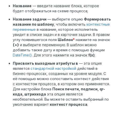
Название
— введите название блока, которое
будет отображаться на схеме процесса;
Название задачи
— выберите опцию
Формировать
название по шаблону
, чтобы включить
контекстные
переменные
в название, которое исполнитель
увидит в списке задач и в карточке задачи. В правом
углу появившегося поля
Шаблон
*
нажмите на значок
{+}
и выберите переменную.
В шаблон можно
добавить также дату и время с помощью функции
DateTime()
. Для этого нажмите на значок
f(x)
;
Присвоить выходные атрибуты в
— эта опция
является
стандартной настройкой
действий в
бизнес-процессах, созданных на уровне модуля. С
её помощью можно сопоставить контекст действия
с контекстом процесса, в котором оно применяется.
Для настройки блока
Поиск печати, подписи, qr-
кода, штрихкода
эта опция является
необязательной. Вы можете оставить выбранный по
умолчанию вариант
контекст процесса
.