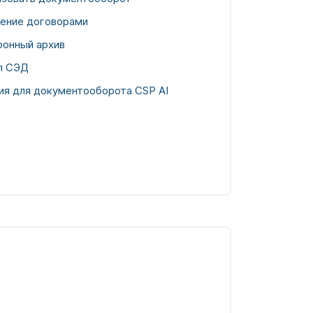
ление договорами
ронный архив
л СЭД
ия для документооборота CSP AI