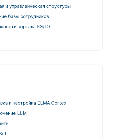
я и управленческая структуры
ние базы сотрудников
жности портала КЭДО
вка и настройка ELMA Cortex
ючение LLM
енты
Bot