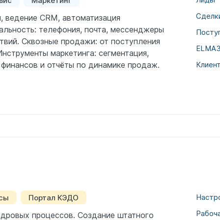
вис
Маркетинг
Сделк
, ведение CRM, автоматизация
альность: телефония, почта, мессенджеры
Посту
твий. Сквозные продажи: от поступления
ELMA3
Инструменты маркетинга: сегментация,
 финансов и отчёты по динамике продаж.
Клиент
Настр
сы
Портал КЭДО
Рабоча
адровых процессов. Создание штатного