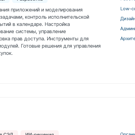
Low-с
ания приложений и моделирования
 задачами, контроль исполнительской
Дизай
ытий в календаре. Настройка
Админ
вание системы, управление
новка прав доступа. Инструменты для
Архит
модулей. Готовые решения для управления
упок.
Орган
л СЭД
ИИ-решения