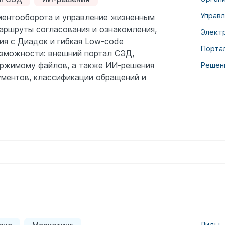
Управ
ментооборота и управление жизненным
аршруты согласования и ознакомления,
Элект
ия с Диадок и гибкая Low-code
Порта
озможности: внешний портал СЭД,
ержимому файлов, а также ИИ-решения
Решен
ументов, классификации обращений и
Лиды