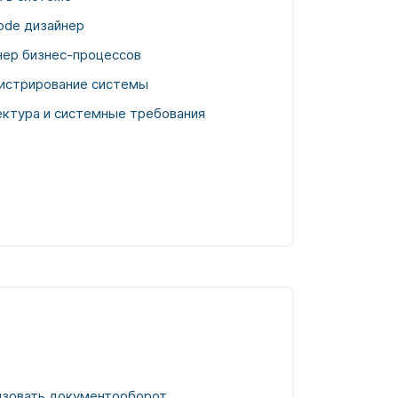
ode дизайнер
нер бизнес-процессов
истрирование системы
ектура и системные требования
изовать документооборот