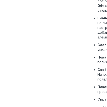
бот б
Обяз
отклю
Знач
не см
настр
добав
элеме
Сооб
увиди
Пока
польз
Сооб
Напри
появл
Пока
прои
Спра