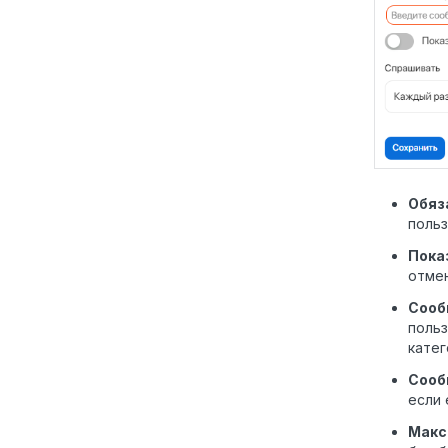
Обяз
польз
Пока
отмен
Сооб
польз
кате
Сооб
если
Макс