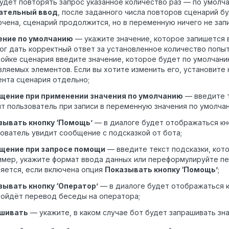
удет повторять запрос указанное количество раз — по умолча
ательный ввод
, после заданного числа повторов сценарий бу
чена, сценарий продолжится, но в переменную ничего не зап
ение по умолчанию
— укажите значение, которое запишется 
ог дать корректный ответ за установленное количество попыт
ойке сценария введите значение, которое будет по умолчани
ляемых элементов. Если вы хотите изменить его, установите
нта сценария отдельно;
щение при применении значения по умолчанию
— введите т
т пользователь при записи в переменную значения по умолча
зывать кнопку ‘Помощь’
— в диалоге будет отображаться кн
ователь увидит сообщение с подсказкой от бота;
щение при запросе помощи
— введите текст подсказки, кот
мер, укажите формат ввода данных или переформулируйте пе
яется, если включена опция
Показывать кнопку ‘Помощь’
;
зывать кнопку ‘Оператор’
— в диалоге будет отображаться к
зойдёт перевод беседы на оператора;
шивать
— укажите, в каком случае бот будет запрашивать зна