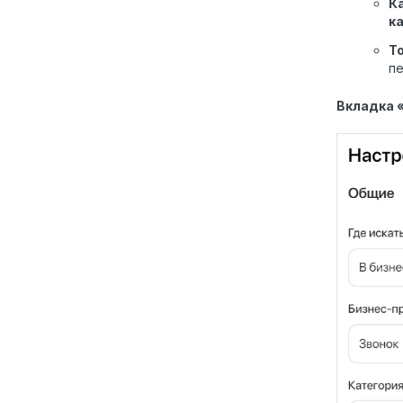
К
к
Т
пе
Вкладка 