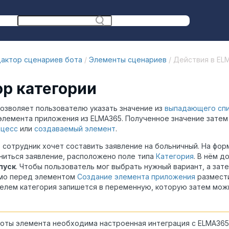
актор сценариев бота
/
Элементы сценариев
/ Действия в EL
р категории
озволяет пользователю указать значение из
выпадающего спи
элемента приложения из ELMA365. Полученное значение зате
оцесс
или
создаваемый элемент
.
 сотрудник хочет составить заявление на больничный. На фор
ниться заявление, расположено поле типа
Категория
. В нём д
пуск
. Чтобы пользователь мог выбрать нужный вариант, а зат
мо перед элементом
Создание элемента приложения
размест
елем категория запишется в переменную, которую затем мож
оты элемента необходима настроенная интеграция с ELMA365