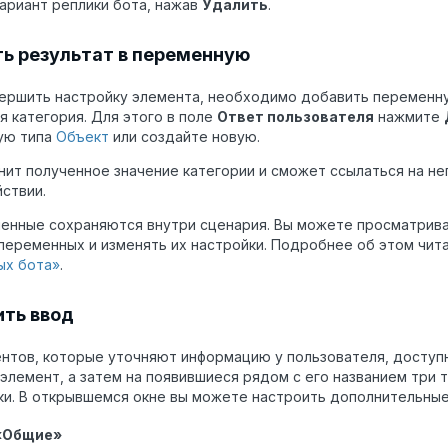
ариант реплики бота, нажав
Удалить
.
ь результат в переменную
ершить настройку элемента, необходимо добавить переменну
я категория. Для этого в поле
Ответ пользователя
нажмите
ую типа
Объект
или создайте новую.
нит полученное значение категории и сможет ссылаться на н
ствии.
енные сохраняются внутри сценария. Вы можете просматрива
переменных и изменять их настройки. Подробнее об этом чит
ых бота»
.
ть ввод
нтов, которые уточняют информацию у пользователя, досту
 элемент, а затем на появившиеся рядом с его названием три 
и. В открывшемся окне вы можете настроить дополнительные
«Общие»