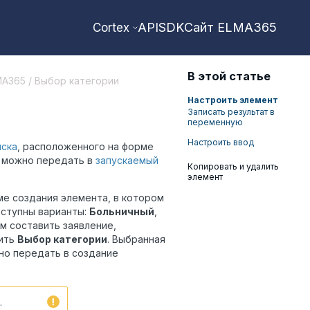
API
SDK
Сайт ELMA365
Cortex
В этой статье
MA365 / Выбор категории
Настроить элемент
Записать результат в
переменную
Настроить ввод
ска
, расположенного на форме
м можно передать в
запускаемый
Копировать и удалить
элемент
ме создания элемента, в котором
оступны варианты:
Больничный
,
ем составить заявление,
ить
Выбор категории
. Выбранная
но передать в создание
.