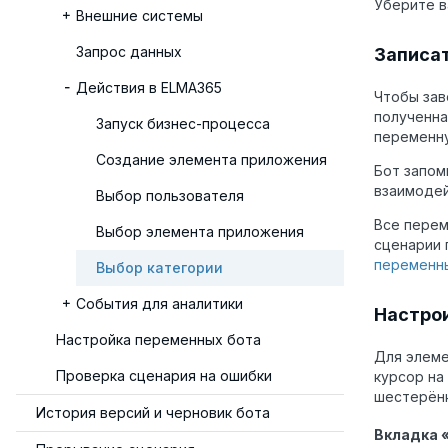
Уберите в
Внешние системы
Запрос данных
Записат
Действия в ELMA365
Чтобы зав
полученна
Запуск бизнес-процесса
переменн
Создание элемента приложения
Бот запом
взаимодей
Выбор пользователя
Все перем
Выбор элемента приложения
сценарии 
переменн
Выбор категории
События для аналитики
Настрои
Настройка переменных бота
Для элеме
Проверка сценария на ошибки
курсор на
шестерёнк
История версий и черновик бота
Вкладка 