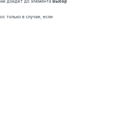
арий дойдёт до элемента
Выбор
с только в случае, если