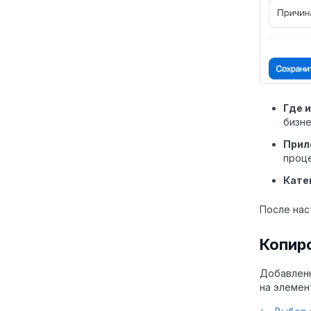
Где 
бизне
Прил
проце
Кате
После нас
Копир
Добавленн
на элемен