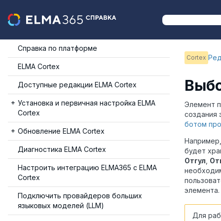
Справка по платформе
Ред
Cortex
ELMA Cortex
Выбо
Доступные редакции ELMA Cortex
Установка и первичная настройка ELMA
Элемент п
Cortex
создания 
ботом пр
Обновление ELMA Cortex
Например,
Диагностика ELMA Cortex
будет хра
Отгул
,
От
Настроить интеграцию ELMA365 с ELMA
необходи
Cortex
пользоват
элемента.
Подключить провайдеров больших
языковых моделей (LLM)
Для раб