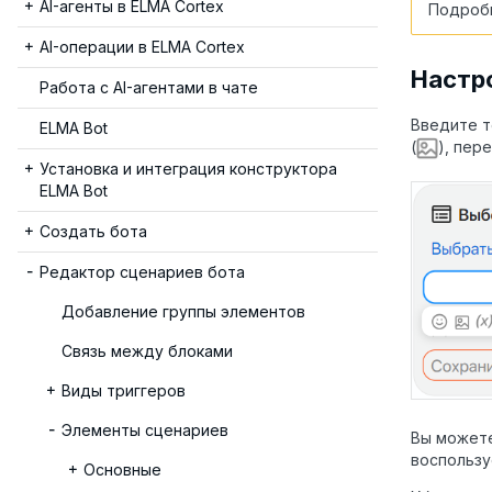
AI-агенты в ELMA Cortex
Подробн
AI-операции в ELMA Cortex
Настр
Работа с AI-агентами в чате
Введите т
ELMA Bot
(
), пер
Установка и интеграция конструктора
ELMA Bot
Создать бота
Редактор сценариев бота
Добавление группы элементов
Связь между блоками
Виды триггеров
Элементы сценариев
Вы можете
воспользу
Основные