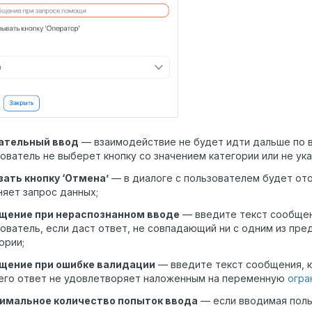
ательный ввод
— взаимодействие не будет идти дальше по в
ователь не выберет кнопку со значением категории или не ук
зать кнопку ‘Отмена’
— в диалоге с пользователем будет ото
яет запрос данных;
щение при нераспознанном вводе
— введите текст сообщен
ователь, если даст ответ, не совпадающий ни с одним из пр
гории;
щение при ошибке валидации
— введите текст сообщения, к
 его ответ не удовлетворяет наложенным на переменную
огра
имальное количество попыток ввода
— если вводимая поль