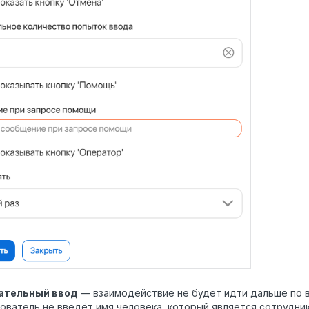
ательный ввод
— взаимодействие не будет идти дальше по в
ователь не введёт имя человека, который является сотрудни