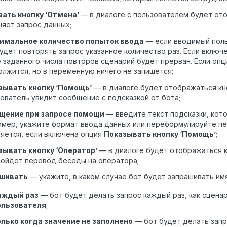
зать кнопку ‘Отмена’
— в диалоге с пользователем будет ото
яет запрос данных;
имальное количество попыток ввода
— если вводимый поль
удет повторять запрос указанное количество раз. Если включ
 заданного числа повторов сценарий будет прерван. Если опц
лжится, но в переменную ничего не запишется;
зывать кнопку ‘Помощь’
— в диалоге будет отображаться кн
ователь увидит сообщение с подсказкой от бота;
щение при запросе помощи
— введите текст подсказки, кото
мер, укажите формат ввода данных или переформулируйте пе
яется, если включена опция
Показывать кнопку ‘Помощь’
;
зывать кнопку ‘Оператор’
— в диалоге будет отображаться к
зойдёт перевод беседы на оператора;
шивать
— укажите, в каком случае бот будет запрашивать им
аждый раз
— бот будет делать запрос каждый раз, как сцен
ользователя
;
олько когда значение не заполнено
— бот будет делать запро