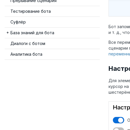
Прерывание сценария
Тестирование бота
Суфлёр
Бот запом
и т. д., 
База знаний для бота
Все перем
Диалоги с ботом
сценарии 
переменн
Аналитика бота
Настр
Для элеме
курсор на
шестерён