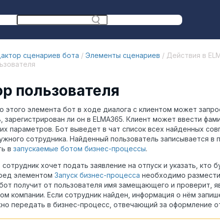
актор сценариев бота
/
Элементы сценариев
/ Действия в EL
ьзователя
р пользователя
 этого элемента бот в ходе диалога с клиентом может запро
, зарегистрирован ли он в ELMA365. Клиент может ввести фами
тих параметров. Бот выведет в чат список всех найденных сов
ужного сотрудника. Найденный пользователь записывается в
ть в
запускаемые ботом бизнес-процессы
.
 сотрудник хочет подать заявление на отпуск и указать, кто б
еред элементом
Запуск бизнес-процесса
необходимо размест
от получит от пользователя имя замещающего и проверит, яв
ом компании. Если сотрудник найден, информация о нём запи
но передать в бизнес-процесс, отвечающий за оформление от