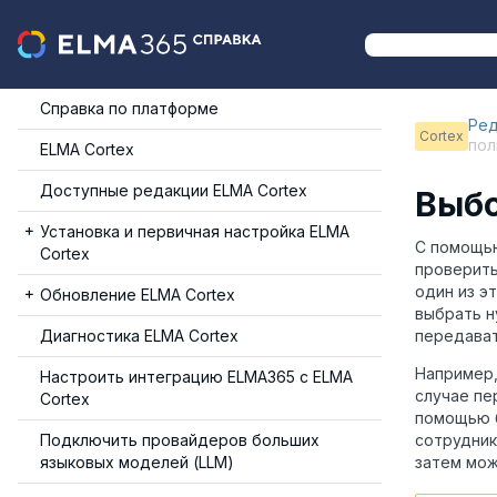
Справка по платформе
Ред
Cortex
пол
ELMA Cortex
Доступные редакции ELMA Cortex
Выбо
Установка и первичная настройка ELMA
С помощью
Cortex
проверить
один из э
Обновление ELMA Cortex
выбрать н
Диагностика ELMA Cortex
передава
Например,
Настроить интеграцию ELMA365 с ELMA
случае п
Cortex
помощью б
Подключить провайдеров больших
сотрудник
языковых моделей (LLM)
затем мож