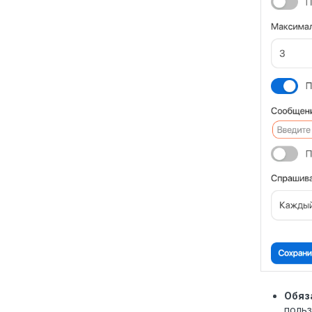
Обяз
польз