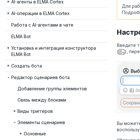
AI-агенты в ELMA Cortex
Для раб
Подробн
AI-операции в ELMA Cortex
Работа с AI-агентами в чате
Настр
ELMA Bot
Введите т
Установка и интеграция конструктора
(
), пер
ELMA Bot
Создать бота
Редактор сценариев бота
Добавление группы элементов
Связь между блоками
Виды триггеров
Элементы сценариев
Вы можете
воспользу
Основные