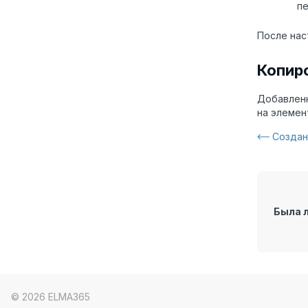
пе
После нас
Копир
Добавленн
на элемен
Создан
Была 
© 2026 ELMA365