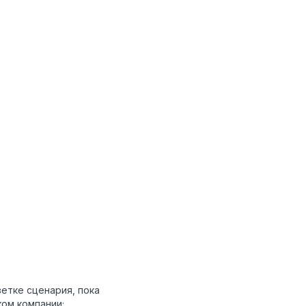
етке сценария, пока
ком компании;