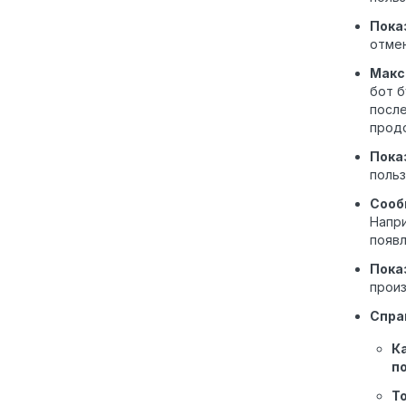
Пока
отмен
Макс
бот б
после
продо
Пока
польз
Сооб
Напри
появл
Пока
прои
Спра
К
п
Т