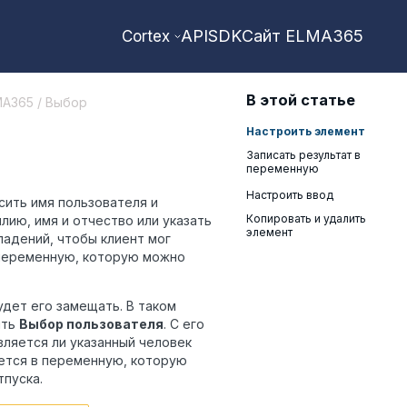
API
SDK
Сайт ELMA365
Cortex
В этой статье
MA365 / Выбор
Настроить элемент
Записать результат в
переменную
Настроить ввод
сить имя пользователя и
Копировать и удалить
лию, имя и отчество или указать
элемент
падений, чтобы клиент мог
 переменную, которую можно
удет его замещать. В таком
ить
Выбор пользователя
. С его
ляется ли указанный человек
шется в переменную, которую
пуска.