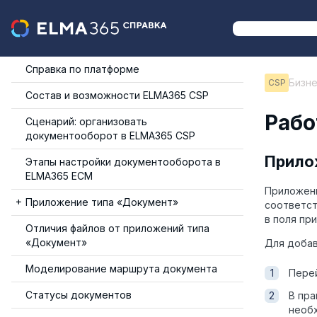
Справка по платформе
Бизн
CSP
Состав и возможности ELMA365 CSP
Рабо
Сценарий: организовать
документооборот в ELMA365 CSP
Прило
Этапы настройки документооборота в
ELMA365 ECM
Приложе
Приложение типа «Документ»
соответст
в поля пр
Отличия файлов от приложений типа
«Документ»
Для доба
Моделирование маршрута документа
Перей
Статусы документов
В пр
необ