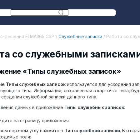
ес-решения ELMA365 CSP /
Служебные записки
/ Работа со слу
та со служебными запискам
жение «Типы служебных записок»
ние
Типы служебных записок
используется для ускорения зап
вующего типа. Информация, сохраненная в карточке типа, бу
и создании служебной записки данного типа.
вления данных в приложение
Типы служебных записок
:
дите на страницу приложения.
авом верхнем углу нажмите
+ Тип служебной записки
. В откр
ходимые поля: