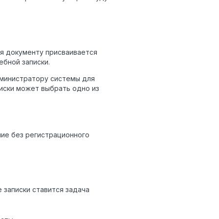
ия документу присваивается
ебной записки.
дминистратору системы для
писки может выбрать одно из
ние без регистрационного
 записки ставится задача