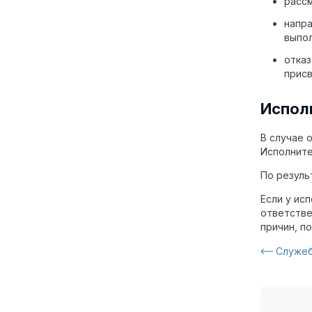
рассм
напра
выпол
отказ
прис
Испол
В случае 
Исполните
По резуль
Если у ис
ответстве
причин, п
Служеб