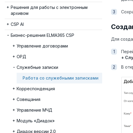
Решения для работы с электронным
Сохр
архивом
CSP AI
Созда
Бизнес-решения ELMA365 CSP
Для созда
Управление договорами
Пере
ОРД
+ Сл
В отк
Служебные записки
Работа со служебными записками
Корреспонденция
Совещания
Управление МЧД
Модуль «Диадок»
Диадок версии 2.0