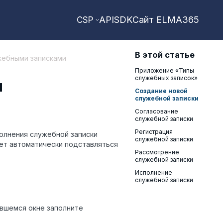
API
SDK
Сайт ELMA365
CSP
В этой статье
жебными записками
Приложение «Типы
служебных записок»
и
Создание новой
служебной записки
Согласование
служебной записки
Регистрация
олнения служебной записки
служебной записки
дет автоматически подставляться
Рассмотрение
служебной записки
Исполнение
служебной записки
ывшемся окне заполните