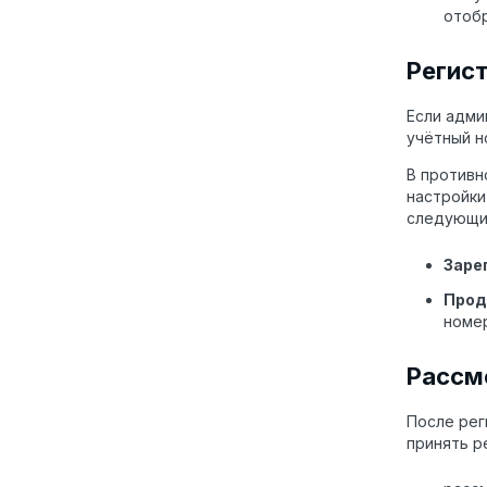
отобр
Регис
Если адми
учётный н
В противн
настройки
следующи
Заре
Прод
номер
Рассм
После рег
принять р