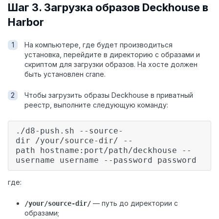
Шаг 3. Загрузка образов Deckhouse в
Harbor
На компьютере, где будет производиться
установка, перейдите в директорию с образами и
скриптом для загрузки образов. На хосте должен
быть установлен crane.
Чтобы загрузить образы Deckhouse в приватный
реестр, выполните следующую команду:
./d8-push.sh --source-
dir /your/source-dir/ --
path hostname:port/path/deckhouse --
username username --password password
где:
— путь до директории с
/your/source-dir/
образами;