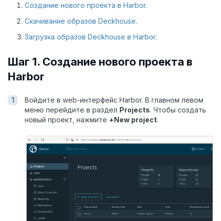
Создание нового проекта в Harbor
.
Скачивание образов Deckhouse
.
Загрузка образов Deckhouse в Harbor
.
Шаг 1. Создание нового проекта в
Harbor
Войдите в web-интерфейс Harbor. В главном левом
меню перейдите в раздел
Projects
. Чтобы создать
новый проект, нажмите
+New project
.