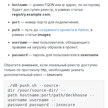
— домен FQDN или ip адрес, по которому
hostname
будет доступен реестр, в рамках статьи
registry.example.com
;
— номер порта для подключения;
port
— путь до
созданного проекта в Harbor
, в
path
рамках статьи
images
;
— имя пользователя, обладающего
username
правами на загрузку образов в проект;
— пароль для пользователя в
username
.
password
Обратите внимание, если локальный реестр доступен
только по протоколу http, необходимо указать
дополнительный ключ
.
‑‑insecure
./d8-push.sh --source-
dir /your/source-dir/ --
path hostname:port/path/deckhouse --
username username --
password password --insecure