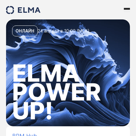
ОНЛАЙН
24 апреля в 10:00 (МСК)
ELMA
POWER
UP!
BPM Hub