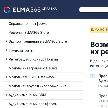
Справка по платформе
ELMA365 St
Решения ELMA365 Store
Экспорт решения в ELMA365 Store
Возм
их р
Трудозатраты
Интеграция с Контур.Призма
В данной 
интеграци
Модуль интеграции с DaData
Проб
Модуль «MS SQL Gateway»
Адми
польз
Модуль «Карусель изображений»
Аудит изменений CRM
Проб
к по
Аудит изменений платформы
не на