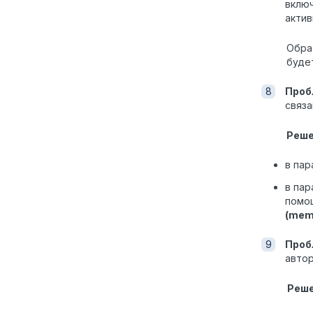
включ
актив
Обра
буде
Проб
связа
Реш
в па
в па
помощ
(mem
Проб
автор
Реш