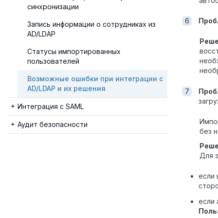
авто
синхронизации
Проб
Запись информации о сотрудниках из
AD/LDAP
Реш
восс
Статусы импортированных
необ
пользователей
необ
Возможные ошибки при интеграции с
AD/LDAP и их решения
Проб
загру
Интеграция с SAML
Импо
Аудит безопасности
без 
Реш
Для 
если 
сторо
если 
Поль