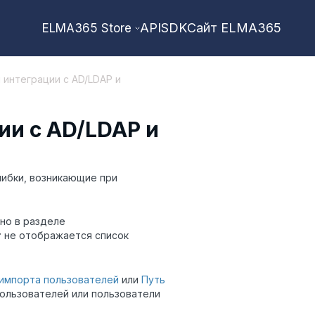
API
SDK
Сайт ELMA365
ELMA365 Store
 интеграции с AD/LDAP и
и с AD/LDAP и
ибки, возникающие при
 но в разделе
т
не отображается список
 импорта пользователей
или
Путь
пользователей или пользователи