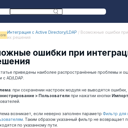
Интеграция с Active Directory/LDAP
/ Возможные ошибки при
ore
их решения
ожные ошибки при интеграци
ешения
статье приведены наиболее распространённые проблемы и ош
и с AD/LDAP.
лема
: при сохранении настроек модуля не выводятся ошибки,
нистрирование > Пользователи
при нажатии кнопки
Импор
ователей.
лема возникает, если неверно заполнен параметр
Фильтр для
льзователям
. Таким образом указанный фильтр не возвращает 
ходятся по указанному пути.