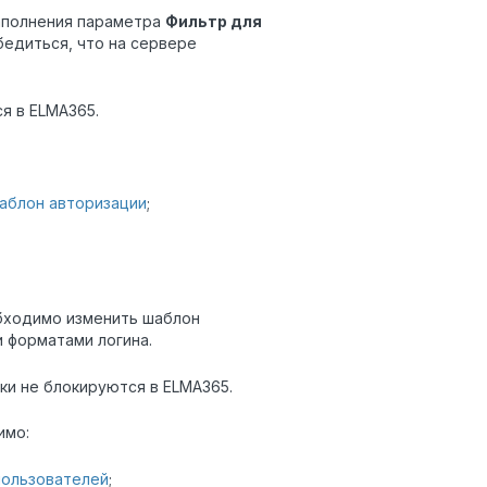
заполнения параметра
Фильтр для
бедиться, что на сервере
я в ELMA365.
аблон авторизации
;
бходимо изменить шаблон
 форматами логина.
ски не блокируются в ELMA365.
имо:
пользователей
;