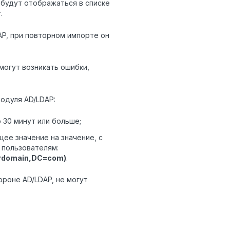
 будут отображаться в списке
т
.
AP, при повторном импорте он
могут возникать ошибки,
модуля
AD/LDAP
:
 30 минут или больше;
щее значение на значение, с
 пользователям:
urdomain,DC=com)
.
ороне AD/LDAP, не могут