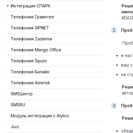
Реше
Интеграция СПАРК
импо
Телефония Гравител
AD/LD
Телефония SIPNET
Проб
Телефония Zadarma
Проб
Телефония Mango Office
в нас
Телефония Sipuni
ваш 
Телефония Билайн
на ст
Телефония Asterisk
Реш
авто
SMSЦентр
SMSRU
Проб
Модуль интеграции с Alytics
Реш
Jivo
убеди