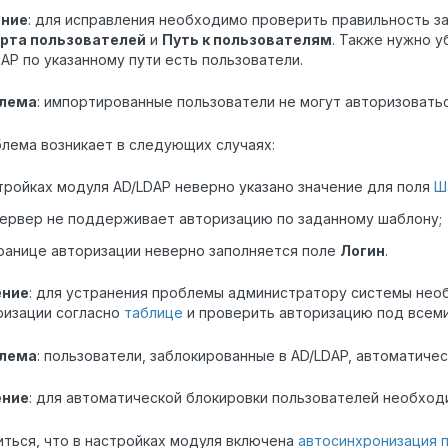
ние
: для исправления необходимо проверить правильность 
рта пользователей
и
Путь к пользователям
. Также нужно у
AP по указанному пути есть пользователи.
лема
: импортированные пользователи не могут авторизоватьс
лема возникает в следующих случаях:
тройках модуля AD/LDAP неверно указано значение для поля
Ш
сервер не поддерживает авторизацию по заданному шаблону;
ранице авторизации неверно заполняется поле
Логин
.
ение
: для устранения проблемы администратору системы нео
ризации согласно
таблице
и проверить авторизацию под всеми
лема
: пользователи, заблокированные в AD/LDAP, автоматиче
ение
: для автоматической блокировки пользователей необход
ться, что в настройках модуля включена
автосинхронизация 