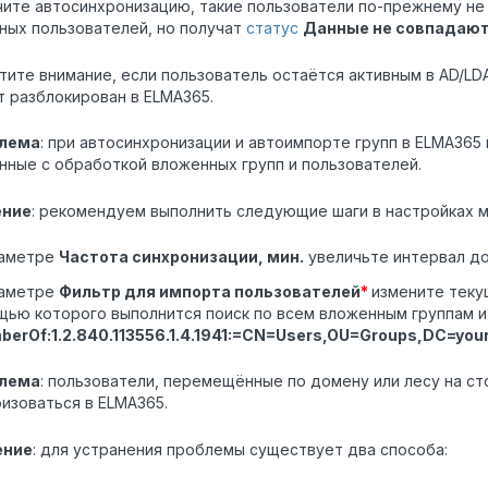
ите автосинхронизацию, такие пользователи по-прежнему не
ных пользователей, но получат
статус
Данные не совпадаю
тите внимание, если пользователь остаётся активным в AD/LD
т разблокирован в ELMA365.
лема
: при автосинхронизации и автоимпорте групп в ELMA365 
нные с обработкой вложенных групп и пользователей.
ение
: рекомендуем выполнить следующие шаги в настройках 
раметре
Частота синхронизации, мин.
увеличьте интервал до
раметре
Фильтр для импорта пользователей
*
измените теку
ью которого выполнится поиск по всем вложенным группам и
berOf:1.2.840.113556.1.4.1941:=CN=Users,OU=Groups,DC=yo
лема
: пользователи, перемещённые по домену или лесу на ст
изоваться в ELMA365.
ение
: для устранения проблемы существует два способа: