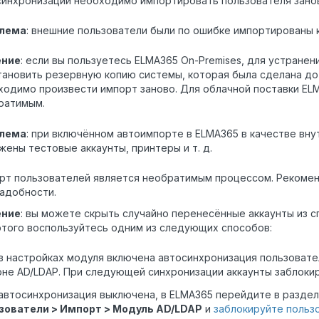
синхронизации необходимо импортировать пользователя зано
лема
: внешние пользователи были по ошибке импортированы к
ение
: если вы пользуетесь ELMA365 On-Premises, для устран
тановить резервную копию системы, которая была сделана до
ходимо произвести импорт заново. Для облачной поставки EL
ратимым.
лема
: при включённом автоимпорте в ELMA365 в качестве вн
жены тестовые аккаунты, принтеры и т. д.
рт пользователей является необратимым процессом. Рекомен
надобности.
ение
: вы можете скрыть случайно перенесённые аккаунты из с
этого воспользуйтесь одним из следующих способов:
в настройках модуля включена автосинхронизация пользовате
не AD/LDAP. При следующей синхронизации аккаунты заблокир
автосинхронизация выключена, в ELMA365 перейдите в разде
зователи > Импорт > Модуль AD/LDAP
и
заблокируйте польз