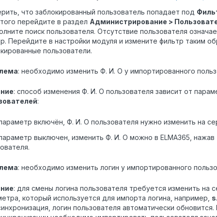
рить, что заблокированный пользователь попадает под
Филь
этого перейдите в раздел
Администрирование > Пользовате
олните поиск пользователя. Отсутствие пользователя означае
р. Перейдите в настройки модуля и измените фильтр таким об
кированные пользователи.
лема
: необходимо изменить Ф. И. О у импортированного польз
ние
: способ изменения Ф. И. О пользователя зависит от пара
зователей
:
параметр включён, Ф. И. О пользователя нужно изменить на се
параметр выключен, изменить Ф. И. О можно в ELMA365, нажав
ователя.
лема
: необходимо изменить логин у импортированного пользо
ние
: для смены логина пользователя требуется изменить на 
метра, который используется для импорта логина, например,
s
синхронизация, логин пользователя автоматически обновится.