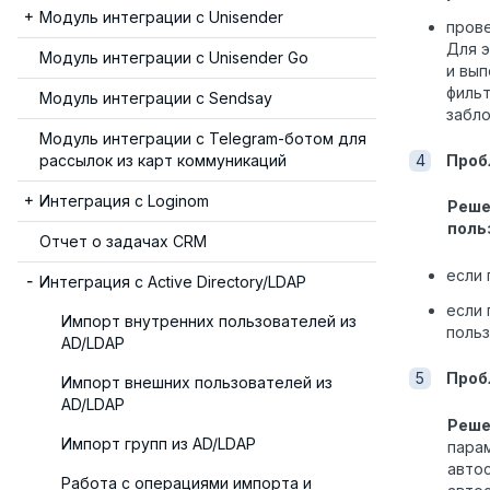
Модуль интеграции с Unisender
прове
Для 
Модуль интеграции с Unisender Go
и вып
фильт
Модуль интеграции с Sendsay
забло
Модуль интеграции с Telegram-ботом для
Проб
рассылок из карт коммуникаций
Интеграция с Loginom
Реше
поль
Отчет о задачах CRM
если 
Интеграция с Active Directory/LDAP
если 
Импорт внутренних пользователей из
польз
AD/LDAP
Проб
Импорт внешних пользователей из
AD/LDAP
Реше
Импорт групп из AD/LDAP
пара
авто
Работа с операциями импорта и