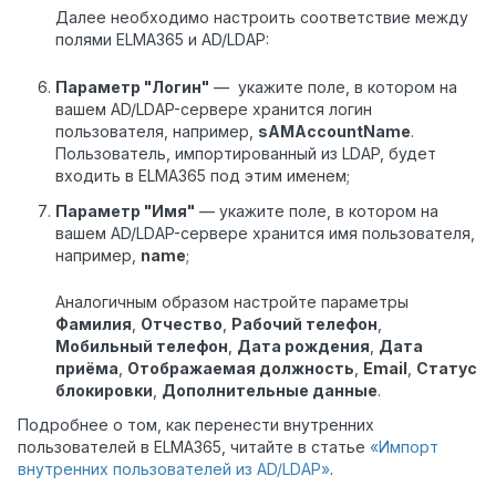
Далее необходимо настроить соответствие между
полями ELMA365 и AD/LDAP:
Параметр "Логин"
— укажите поле, в котором на
вашем AD/LDAP-сервере хранится логин
пользователя, например,
sAMAccountName
.
Пользователь, импортированный из LDAP, будет
входить в ELMA365 под этим именем;
Параметр "Имя"
— укажите поле, в котором на
вашем AD/LDAP-сервере хранится имя пользователя,
например,
name
;
Аналогичным образом настройте параметры
Фамилия
,
Отчество
,
Рабочий телефон
,
Мобильный
телефон
,
Дата рождения
,
Дата
приёма
,
Отображаемая должность
,
E
mail
,
Статус
блокировки
,
Дополнительные данные
.
Подробнее о том, как перенести внутренних
пользователей в ELMA365, читайте в статье
«Импорт
внутренних пользователей из AD/LDAP»
.