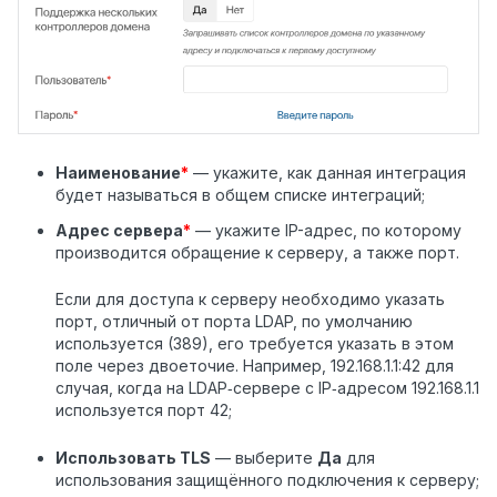
Наименование
*
— укажите, как данная интеграция
будет называться в общем списке интеграций;
Адрес сервера
*
— укажите IP-адрес, по которому
производится обращение к серверу, а также порт.
Если для доступа к серверу необходимо указать
порт, отличный от порта LDAP, по умолчанию
используется (389), его требуется указать в этом
поле через двоеточие. Например, 192.168.1.1:42 для
случая, когда на LDAP‑сервере с IP‑адресом 192.168.1.1
используется порт 42;
Использовать TLS
— выберите
Да
для
использования защищённого подключения к серверу;