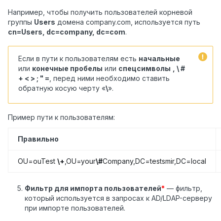
Например, чтобы получить пользователей корневой
группы
Users
домена company.com, используется путь
cn=Users, dc=company, dc=com
.
Если в пути к пользователям есть
начальные
или
конечные пробелы
или
спецсимволы
, \ #
+ < > ; " =
, перед ними необходимо ставить
обратную косую черту «
\
».
Пример пути к пользователям:
Правильно
OU=ouTest
\+
,OU=your
\#
Company,DC=testsmir,DC=local
Фильтр для импорта пользователей
*
— фильтр,
который используется в запросах к AD/LDAP-серверу
при импорте пользователей.