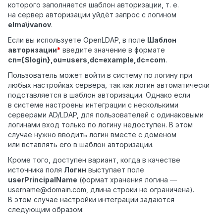
которого заполняется шаблон авторизации, т. е.
на сервер авторизации уйдёт запрос с логином
elma\ivanov
.
Если вы используете OpenLDAP, в поле
Шаблон
авторизации
*
введите значение в формате
cn={$login},ou=users,dc=example,dc=com
.
Пользователь может войти в систему по логину при
любых настройках сервера, так как логин автоматически
подставляется в шаблон авторизации. Однако если
в системе настроены интеграции с несколькими
серверами AD/LDAP, для пользователей с одинаковыми
логинами вход только по логину недоступен. В этом
случае нужно вводить логин вместе с доменом
или вставлять его в шаблон авторизации.
Кроме того, доступен вариант, когда в качестве
источника поля
Логин
выступает поле
userPrincipalName
(формат хранения логина —
username@domain.com, длина строки не ограничена).
В этом случае настройки интеграции задаются
следующим образом: