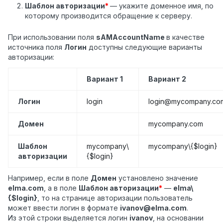
Шаблон авторизации
*
— укажите доменное имя, по
которому производится обращение к серверу.
При использовании поля
sAMAccountName
в качестве
источника поля
Логин
доступны следующие варианты
авторизации:
Вариант 1
Вариант 2
Логин
login
login@mycompany.co
Домен
mycompany.com
Шаблон
mycompany\
mycompany\{$login}
авторизации
{$login}
Например, если в поле
Домен
установлено значение
elma.com
, а в поле
Шаблон авторизации
*
—
elma\
{$login}
, то на странице авторизации пользователь
может ввести логин в формате
ivanov@elma.com
.
Из этой строки выделяется логин
ivanov
, на основании