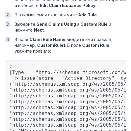
и выберите
Edit Claim Issuance Policy
.
В открывшемся окне нажмите
Add Rule
.
Выберите
Send Claims Using a Custom Rule
и
нажмите
Next
.
В поле
Claim Rule Name
введите имя правила,
например,
CustomRule1
. В поле
Custom Rule
укажите правило:
c:
[Type == "http://schemas.microsoft.com/ws
=> issue(store = "Active Directory", ty
("http://schemas.xmlsoap.org/ws/2005/05/i
"http://schemas.xmlsoap.org/ws/2005/05/i
"http://schemas.xmlsoap.org/ws/2005/05/id
"http://schemas.xmlsoap.org/ws/2005/05/i
"http://schemas.xmlsoap.org/ws/2005/05/id
"http://schemas.xmlsoap.org/ws/2005/05/i
"http://schemas.xmlsoap.org/ws/2005/05/i
"http://schemas.xmlsoap.org/ws/2005/05/id
";sAMAccountName,displayName,mail,givenNa