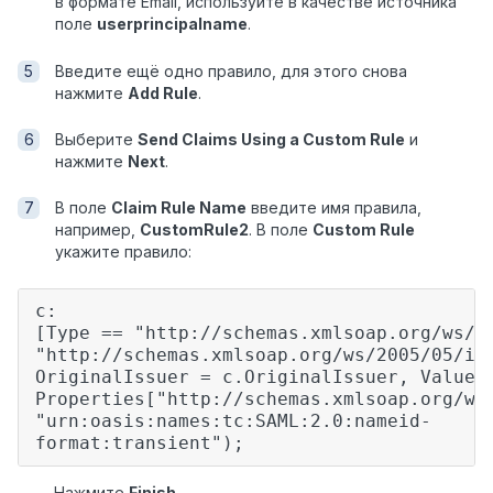
в формате Email, используйте в качестве источника
поле
userprincipalname
.
Введите ещё одно правило, для этого снова
нажмите
Add Rule
.
Выберите
Send Claims Using a Custom Rule
и
нажмите
Next
.
В поле
Claim Rule Name
введите имя правила,
например,
CustomRule2
. В поле
Custom Rule
укажите правило:
c:
[Type == "http://schemas.xmlsoap.org/ws/2
"http://schemas.xmlsoap.org/ws/2005/05/id
OriginalIssuer = c.OriginalIssuer, Value 
Properties["http://schemas.xmlsoap.org/ws
"urn:oasis:names:tc:SAML:2.0:nameid-
format:transient");
Нажмите
Finish
.