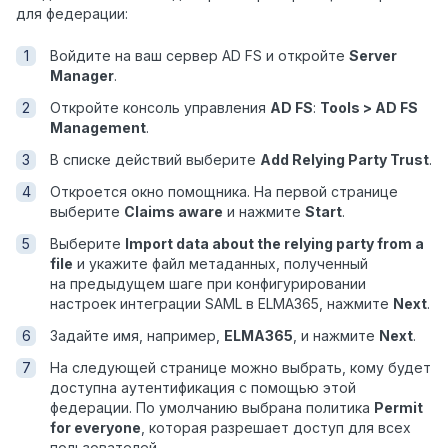
для федерации:
Войдите на ваш сервер AD FS и откройте
Server
Manager
.
Откройте консоль управления
AD FS
:
Tools > AD FS
Management
.
В списке действий выберите
Add Relying Party Trust
.
Откроется окно помощника. На первой странице
выберите
Claims aware
и нажмите
Start
.
Выберите
Import data about the relying party from a
file
и укажите файл метаданных, полученный
на предыдущем шаге при конфигурировании
настроек интеграции SAML в ELMA365, нажмите
Next
.
Задайте имя, например,
ELMA365
, и нажмите
Next
.
На следующей странице можно выбрать, кому будет
доступна аутентификация с помощью этой
федерации. По умолчанию выбрана политика
Permit
for everyone
, которая разрешает доступ для всех
пользователей.