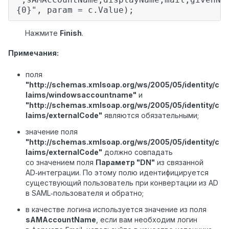
{0}", param = c.Value);
Нажмите
Finish
.
Примечания:
поля
"http://schemas.xmlsoap.org/ws/2005/05/identity/c
laims/windowsaccountname"
и
"http://schemas.xmlsoap.org/ws/2005/05/identity/c
laims/externalCode"
являются обязательными;
значение поля
"http://schemas.xmlsoap.org/ws/2005/05/identity/c
laims/externalCode"
должно совпадать
со значением поля
Параметр "DN"
из связанной
AD‑интеграции. По этому полю идентифицируется
существующий пользователь при конвертации из AD
в SAML‑пользователя и обратно;
в качестве логина используется значение из поля
sAMAccountName
, если вам необходим логин