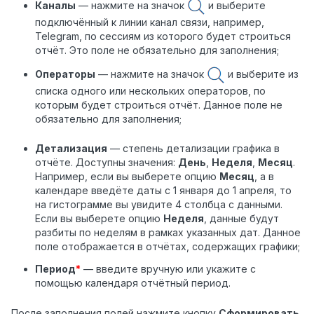
Каналы
— нажмите на значок
и выберите
подключённый к линии канал связи, например,
Telegram, по сессиям из которого будет строиться
отчёт. Это поле не обязательно для заполнения;
Операторы
— нажмите на значок
и выберите из
списка одного или нескольких операторов, по
которым будет строиться отчёт. Данное поле не
обязательно для заполнения;
Детализация
— степень детализации графика в
отчёте. Доступны значения:
День
,
Неделя
,
Месяц
.
Например, если вы выберете опцию
Месяц
, а в
календаре введёте даты с 1 января до 1 апреля, то
на гистограмме вы увидите 4 столбца с данными.
Если вы выберете опцию
Неделя
, данные будут
разбиты по неделям в рамках указанных дат. Данное
поле отображается в отчётах, содержащих графики;
Период
*
— введите вручную или укажите с
помощью календаря отчётный период.
После заполнения полей нажмите кнопку
Сформировать