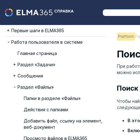
Первые шаги в ELMA365
Ра
Platform
Работа пользователя в системе
Поис
Главная страница
Раздел «Задачи»
При работ
можно исп
Сообщения
Поиск
Раздел «Файлы»
Папки в разделе «Файлы»
Чтобы най
следующи
Действия с папками
В это
Добавить файл, ссылку на элемент,
веб-документ
Вклю
Просмотр файлов в ELMA365