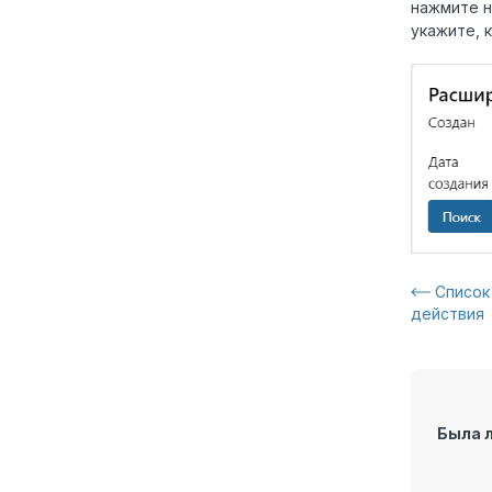
нажмите н
укажите, 
Список
действия
Была 