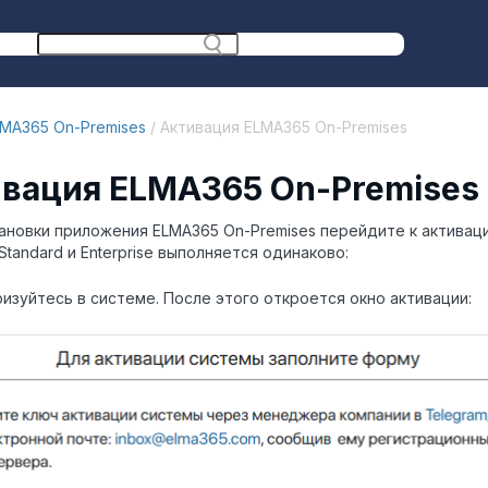
MA365 On-Premises
/ Активация ELMA365 On-Premises
вация ELMA365 On-Premises
ановки
п
риложения ELMA365 On-Premises перейдите к активаци
Standard и Enterprise выполняется одинаково:
изуйтесь в системе. После этого откроется окно активации: