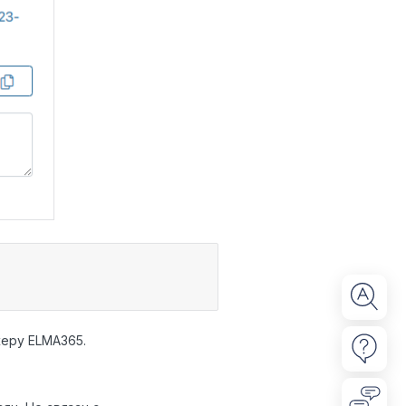
еру ELMA365.