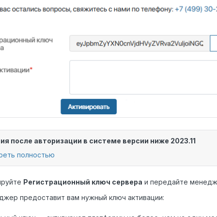
ия после авторизации в системе версии ниже 2023.11
реть полностью
ируйте
Регистрационный ключ сервера
и передайте менедж
джер предоставит вам нужный ключ активации: