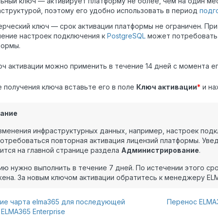
ьный ключ — активирует платформу не более, чем на один мес
структурой, поэтому его удобно использовать в период
подг
рческий ключ — срок активации платформы не ограничен. При 
нение настроек подключения к
PostgreSQL
может потребовать 
формы.
ч активации можно применить в течение 14 дней с момента ег
 получения ключа вставьте его в поле
Ключ активации
*
и н
ание
зменения инфраструктурных данных, например, настроек под
отребоваться повторная активация лицензий платформы. Уве
ится на главной странице раздела
Администрирование
.
ию нужно выполнить в течение 7 дней. По истечении этого ср
ена. За новым ключом активации обратитесь к менеджеру EL
ие чарта elma365 для последующей
Перенос ELMA3
 ELMA365 Enterprise