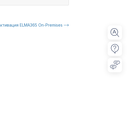
Активация ELMA365 On-Premises