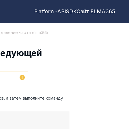
API
SDK
Сайт ELMA365
Platform
Удаление чарта elma365
следующей
ов, а затем выполните команду