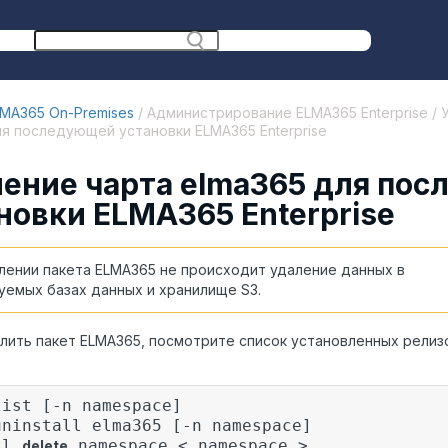
MA365 On-Premises
/ Администрирование ELMA365 Enterprise / 
я последующей установки ELMA365 Enterprise
ение чарта elma365 для по
новки ELMA365 Enterprise
лении пакета ELMA365 не происходит удаление данных в
уемых базах данных и хранилище S3.
лить пакет ELMA365, посмотрите список установленных релиз
list [-n namespace]
uninstall elma365 [-n namespace]
tl
namespace < namespace >
delete