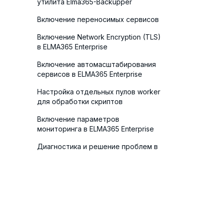
утилита Elma365-Backupper
Включение переносимых сервисов
Включение Network Encryption (TLS)
в ELMA365 Enterprise
Включение автомасштабирования
сервисов в ELMA365 Enterprise
Настройка отдельных пулов worker
для обработки скриптов
Включение параметров
мониторинга в ELMA365 Enterprise
Диагностика и решение проблем в
ELMA365 Enterprise
Настройка оповещений в Grafana
Экспорт метрик
производительности ELMA365
© 2026 ELMA365
Enterprise в хранилище Prometheus