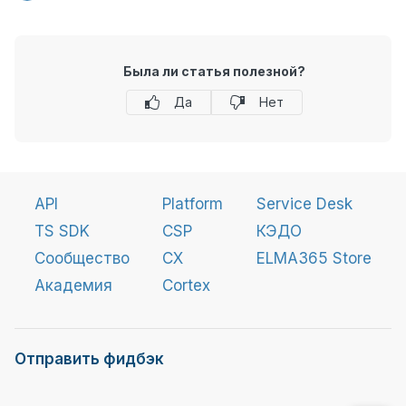
Была ли статья полезной?
Да
Нет
API
Platform
Service Desk
TS SDK
CSP
КЭДО
Сообщество
CX
ELMA365 Store
Академия
Cortex
Отправить фидбэк