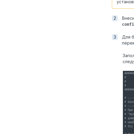
установ
Внеси
confi
Для б
пере
Запо
след