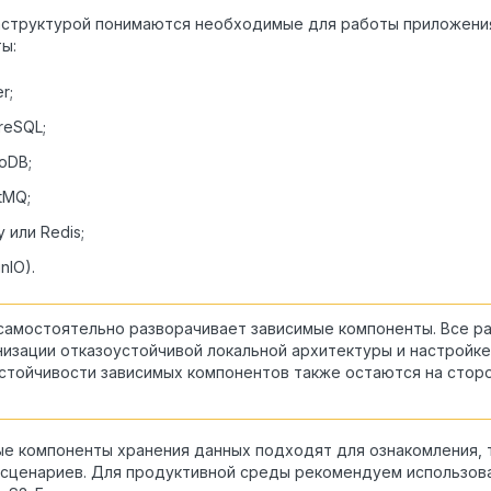
структурой понимаются необходимые для работы приложения
ы:
r;
reSQL;
oDB;
tMQ;
y или Redis;
nIO).
самостоятельно разворачивает зависимые компоненты. Все р
низации отказоустойчивой локальной архитектуры и настройке
стойчивости зависимых компонентов также остаются на стор
.
е компоненты хранения данных подходят для ознакомления, 
сценариев. Для продуктивной среды рекомендуем использова