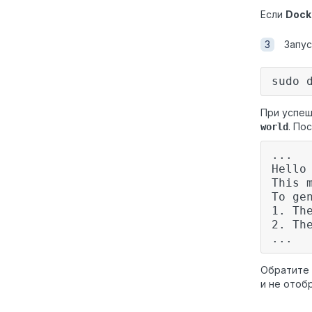
Если
Dock
Запус
sudo 
При успеш
. По
world
...
Hello
This 
To ge
1. Th
2. Th
...
Обратите 
и не отоб