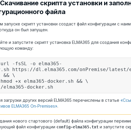
 Скачивание скрипта установки и запол
гурационного файла
м запуске скрипт установки создаст файл конфигурации с на
 откуда он был запущен.
йте и запустите скрипт установка ELMA365 для создания конф
ующую команду:
curl -fsSL -o elma365-
r.sh https://dl.elma365.com/onPremise/latest/
t && \
chmod +x elma365-docker.sh && \
./elma365-docker.sh
я загрузки других версий ELMA365 перечислены в статье
«Ссы
ивов ELMA365 On‑Premises»
.
дания нового стартового (default) файла конфигурации переим
вующий файл конфигурации
и запустите ск
config-elma365.txt