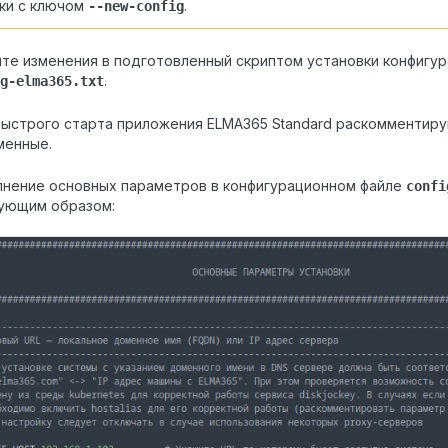
ки с ключом
.
--new-config
те изменения в подготовленный скриптом установки конфигу
.
g-elma365.txt
ыстрого старта приложения ELMA365 Standard раскомментиру
менные.
лнение основных параметров в конфигурационном файле
confi
ующим образом: