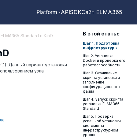
API
SDK
Сайт ELMA365
Platform
В этой статье
 ELMA365 Standard в KinD
Шаг 1. Подготовка
инфраструктуры
nD
Шаг 2. Установка
Docker и проверка его
nD
). Данный вариант установки
работоспособности
использованием узла
Шаг 3. Скачивание
скрипта установки и
заполнение
конфигурационного
файла
Шаг 4. Запуск скрипта
установки ELMA365
Standard
Шаг 5. Проверка
ла
.
успешной установки
системы на
инфраструктурном
уровне