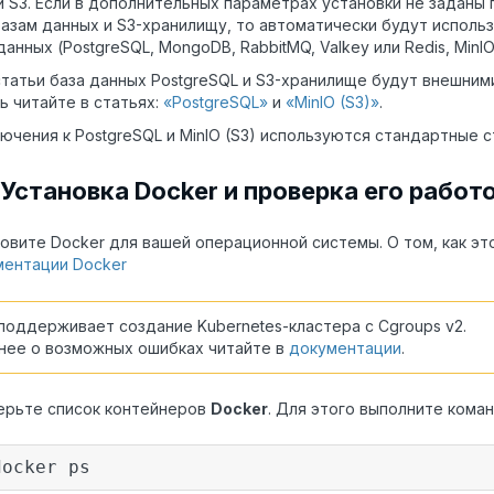
 S3. Если в дополнительных параметрах установки не заданы
азам данных и S3-хранилищу, то автоматически будут испол
анных (PostgreSQL, MongoDB, RabbitMQ, Valkey или Redis, MinIO
статьи база данных PostgreSQL и S3-хранилище будут внешними
ь читайте в статьях:
«PostgreSQL»
и
«MinIO (S3)»
.
ючения к PostgreSQL и MinIO (S3) используются стандартные с
 Установка Docker и проверка его рабо
овите Docker для вашей операционной системы. О том, как эт
ментации Docker
 поддерживает создание Kubernetes-кластера с Cgroups v2.
ее о возможных ошибках читайте в
документации
.
ерьте список контейнеров
Docker
. Для этого выполните коман
docker ps