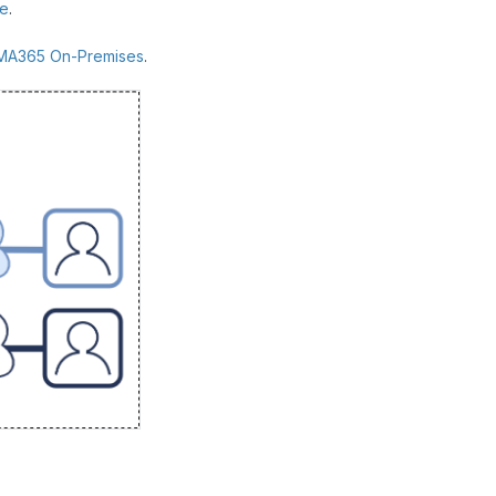
е
.
MA365 On-Premises
.