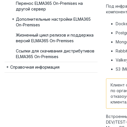
Перенос ELMA365 On-Premises на
Под инфра
другой сервер
компонент
Дополнительные настройки ELMA365
Docke
On-Premises
Postg
Жизненный цикл релизов и поддержка
версий ELMA365 On-Premises
Mong
Ссылки для скачивания дистрибутивов
Rabbi
ELMA365 On-Premises
Valke
Справочная информация
S3 (Mi
Клиент 
по орга
отказоу
клиента
Встроенны
DEV/TEST-