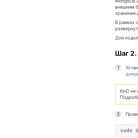
MongoDB и
внешним б
хранения д
В рамках 
развернут
Для подкл
Шаг 2.
Устан
доку
KinD не
Подробн
Пров
sudo 