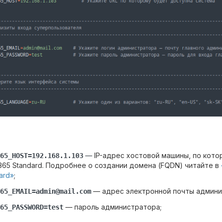
—
IP-адрес хостовой машины, по кот
65_HOST=192.168.1.103
65 Standard. Подробнее о создании домена (FQDN) читайте в
ard»
;
— адрес электронной почты админи
65_EMAIL=admin@mail.com
— пароль администратора;
65_PASSWORD=test