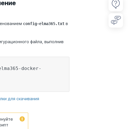
нение
именованием
в
config-elma365.txt
игурационного файла, выполнив
elma365-docker-
лки для скачивания
енуйте
рипт