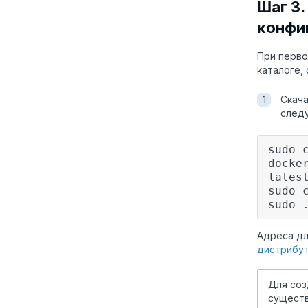
Шаг 3.
конфи
При перво
каталоге,
Скача
след
sudo 
docke
lates
sudo 
sudo 
Адреса дл
дистрибут
Для соз
сущест