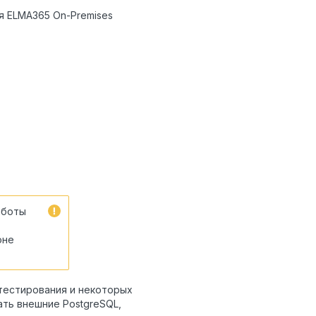
 ELMA365 On-Premises
аботы
оне
тестирования и некоторых
ть внешние PostgreSQL,