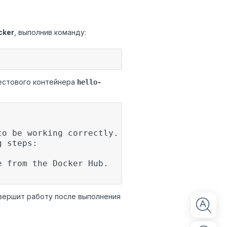
cker
, выполнив команду:
естового контейнера
hello-
to be working correctly.
g steps:
e from the Docker Hub.
вершит работу после выполнения