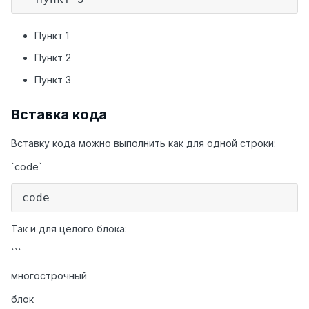
Пункт 1
Пункт 2
Пункт 3
Вставка кода
Вставку кода можно выполнить как для одной строки:
`code`
code
Так и для целого блока:
```
многострочный
блок