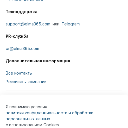
Техподдержка
support@elma365.com
или
Telegram
PR-служба
pr@elma365.com
Дополнительная информация
Все контакты
Реквизиты компании
Я принимаю условия
Информация на сайте предназначена для
политики конфиденциальности и обработки
юридических лиц и не является информацией,
персональных данных
предназначенной для публичного ознакомления
с использованием Cookies.
потребителей.