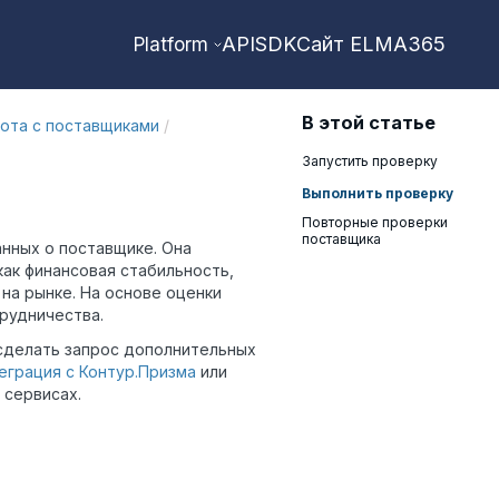
API
SDK
Сайт ELMA365
Platform
В этой статье
ота с поставщиками
/
Запустить проверку
Выполнить проверку
Повторные проверки
поставщика
анных о поставщике. Она
как финансовая стабильность,
на рынке. На основе оценки
рудничества.
сделать запрос дополнительных
еграция с Контур.Призма
или
 сервисах.