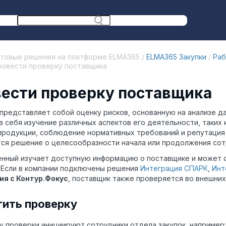
отовые решения на платформе ELMA365 /
ELMA365 Закупки
/
Раб
ровести проверку поставщика
ести проверку поставщика
представляет собой оценку рисков, основанную на анализе д
в себя изучение различных аспектов его деятельности, таких 
продукции, соблюдение нормативных требований и репутация 
ся решение о целесообразности начала или продолжения сот
нный изучает доступную информацию о поставщике и может 
 Если в компании подключены решения
Интеграция СПАРК
,
Инт
ия с Контур.Фокус
, поставщик также проверяется во внешних
тить проверку
 проверки инициируют сотрудники отдела закупок, например: