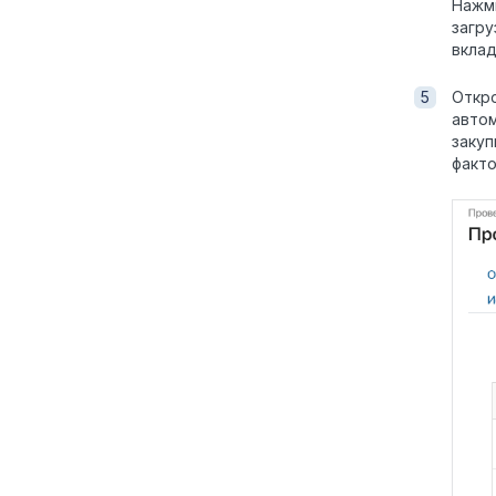
Нажм
загру
вкла
Откр
авто
закуп
факто