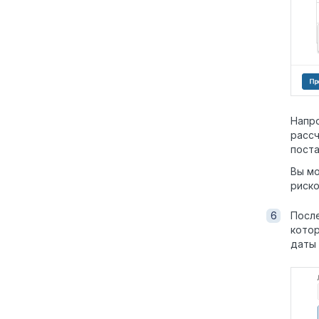
Напро
рассч
поста
Вы м
риско
Посл
котор
даты 