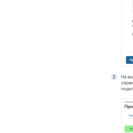
На в
серви
подкл