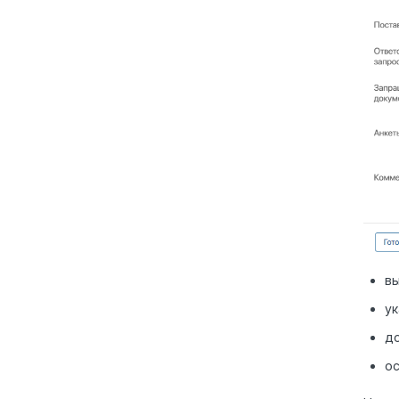
вы
у
до
ос