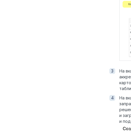
На в
аккре
карто
табли
На в
запра
решен
и заг
и под