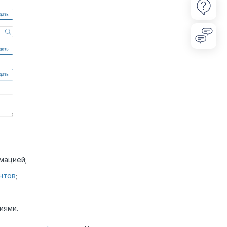
мацией;
нтов
;
иями.