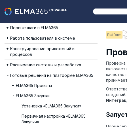
Первые шаги в ELMA365
Г
Platform
П
Работа пользователя в системе
Конструирование приложений и
Пров
процессов
Проверка 
Расширение системы и разработка
включает 
качество 
Готовые решения на платформе ELMA365
принимает
ELMA365 Проекты
Ответстве
сведений.
ELMA365 Закупки
Интеграц
Установка «ELMA365 Закупки»
Запус
Первичная настройка «ELMA365
Закупки»
Процедуру