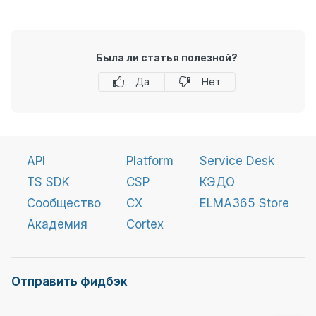
Была ли статья полезной?
Да
Нет
API
Platform
Service Desk
TS SDK
CSP
КЭДО
Сообщество
CX
ELMA365 Store
Академия
Cortex
Отправить фидбэк