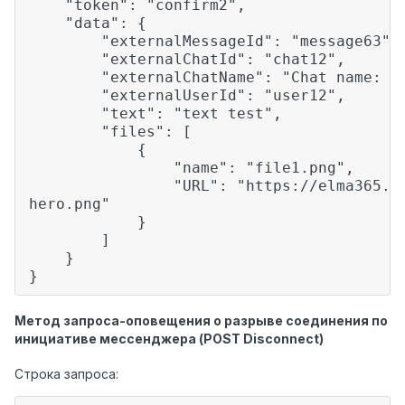
"token": "confirm2",
"data": {
"externalMessageId": "message63",
"externalChatId": "chat12",
"externalChatName": "Chat name: ch
"externalUserId": "user12",
"text": "text test",
"files": [
{
"name": "file1.png",
"URL": "https://elma365.com/ru/
hero.png"
}
]
}
}
Метод запроса-оповещения о разрыве соединения по
инициативе мессенджера (POST Disconnect)
Строка запроса: