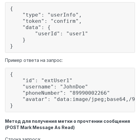
{
"type": "userInfo",
"token": "confirm",
"data": {
"userId": "user1"
}
}
Пример ответа на запрос:
{
"id": "extUser1"
"username": "JohnDoe"
"phoneNumber": "89990002266"
"avatar": "data:image/jpeg;base64,/9j/
}
Метод для получения метки о прочтении сообщения
(POST Mark Message As Read)
Строка запроса: