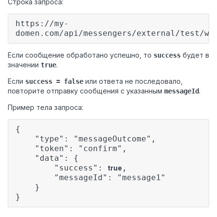
Строка запроса:
https://my-
domen.com/api/messengers/external/test/we
Если сообщение обработано успешно, то
будет в
success
значении
.
true
Если
или ответа не последовало,
success = false
повторите отправку сообщения с указанным
.
messageId
Пример тела запроса:
{
"type": "messageOutcome",
"token": "confirm",
"data": {
"success":
,
true
"messageId": "message1"
}
}