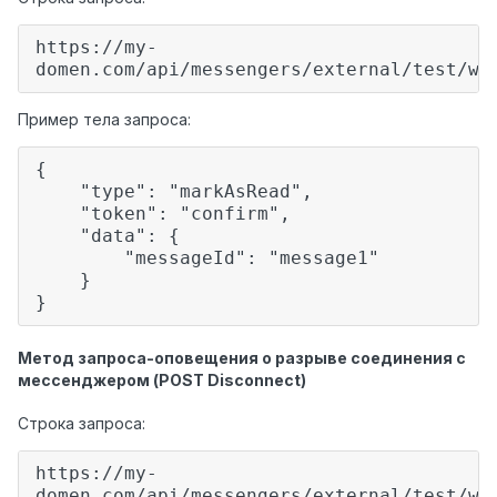
https://my-
domen.com/api/messengers/external/test/we
Пример тела запроса:
{
"type": "markAsRead",
"token": "confirm",
"data": {
"messageId": "message1"
}
}
Метод запроса-оповещения о разрыве соединения с
мессенджером (POST Disconnect)
Строка запроса:
https://my-
domen.com/api/messengers/external/test/we