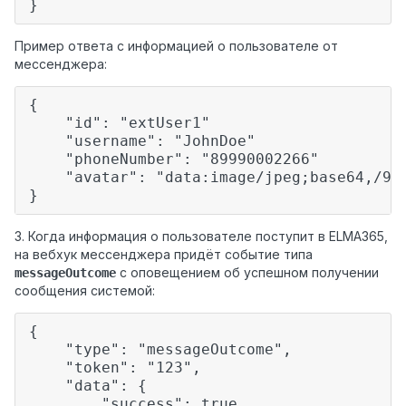
}
Пример ответа с информацией о пользователе от
мессенджера:
{
"id": "extUser1"
"username": "JohnDoe"
"phoneNumber": "89990002266"
"avatar": "data:image/jpeg;base64,/9j/
}
3. Когда информация о пользователе поступит в ELMA365,
на вебхук мессенджера придёт событие типа
с оповещением об успешном получении
messageOutcome
сообщения системой:
{
"type": "messageOutcome",
"token": "123",
"data": {
"success": true,