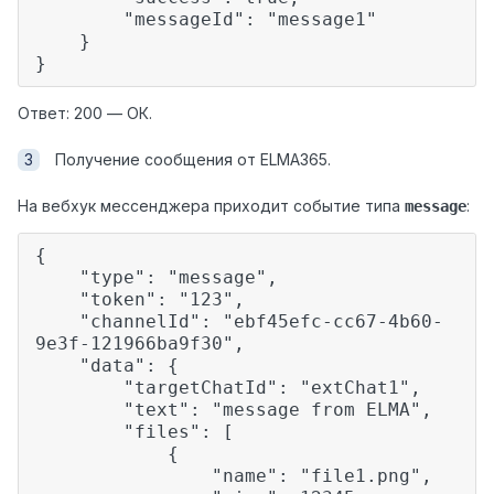
"messageId": "message1"
}
}
Ответ: 200 — ОК.
Получение сообщения от ELMA365.
На вебхук мессенджера приходит событие типа
:
message
{
"type": "message",
"token": "123",
"channelId": "ebf45efc-cc67-4b60-
9e3f-121966ba9f30",
"data": {
"targetChatId": "extChat1",
"text": "message from ELMA",
"files": [
{
"name": "file1.png",