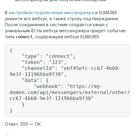
В
настройках подключения мессенджера
в ELMA365
укажите его вебхук, а также строку подтверждения.
После соединения в системе создаётся канал с
уникальным ID. На вебхук мессенджера придёт событие
типа
, содержащее вебхук ELMA365:
connect
{
"type": "connect",
"token": "123",
"channelId": "ebf45efc-cc67-4b60-
9e3f-121966ba9f30",
"data": {
"webhook": "https://my-
domen.com/api/messengers/external/other/w
cc67-4b60-9e3f-121966ba9f30"
}
}
Ответ: 200 — ОК.