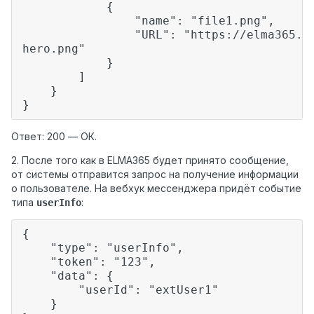
{
"name": "file1.png",
"URL": "https://elma365.com/ru/
hero.png"
}
]
}
}
Ответ: 200 — ОК.
2. После того как в ELMA365 будет принято сообщение,
от системы отправится запрос на получение информации
о пользователе. На вебхук мессенджера придёт событие
типа
:
userInfo
{
"type": "userInfo",
"token": "123",
"data": {
"userId": "extUser1"
}