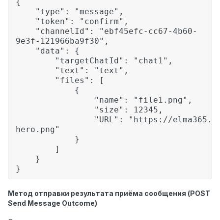
{
"type": "message",
"token": "confirm",
"channelId": "ebf45efc-cc67-4b60-
9e3f-121966ba9f30",
"data": {
"targetChatId": "chat1",
"text": "text",
"files": [
{
"name": "file1.png",
"size": 12345,
"URL": "https://elma365.com/ru/
hero.png"
}
]
}
}
Метод отправки результата приёма сообщения (POST
Send Message Outcome)