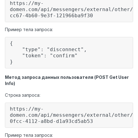
https://my-
domen.com/api/messengers/external/other/w
cc67-4b60-9e3f-121966ba9f30
Пример тела запроса:
{
"type": "disconnect",
"token": "confirm"
}
Метод запроса данных пользователя (POST Get User
Info)
Строка запроса:
https://my-
domen.com/api/messengers/external/other/w
0fcc-4112-a8bd-d1a93cd5ab53
Пример тела запроса: