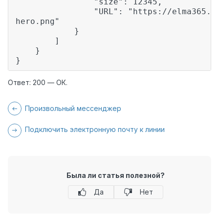
"size": 12345,
"URL": "https://elma365.com/ru/
hero.png"
}
]
}
}
Ответ: 200 — ОК.
Произвольный мессенджер
Подключить электронную почту к линии
Была ли статья полезной?
Да
Нет