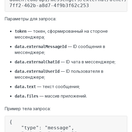
7ff2-462b-a8d7-4f9b3f62c253
Параметры для запроса:
— токен, сформированный на стороне
token
мессенджера;
— ID сообщения в
data.externalMessageId
мессенджере;
— ID чата в мессенджере;
data.externalChatId
— ID пользователя в
data.externalUserId
мессенджере;
— текст сообщения;
data.text
— массив приложений.
data.files
Пример тела запроса:
{
"type": "message",