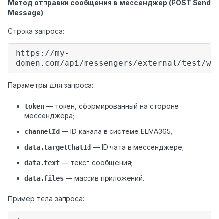
Метод отправки сообщения в мессенджер (POST Send
Message)
Строка запроса:
https://my-
domen.com/api/messengers/external/test/we
Параметры для запроса:
— токен, сформированный на стороне
token
мессенджера;
— ID канала в системе ELMA365;
channelId
— ID чата в мессенджере;
data.targetChatId
— текст сообщения;
data.text
— массив приложений.
data.files
Пример тела запроса: