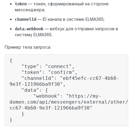
— токен, сформированный на стороне
token
мессенджера;
— ID канала в системе ELMA365;
channelId
— вебхук для отправки запросов в
data.webhook
систему ELMA365.
Пример тела запроса:
{
"type": "connect",
"token": "confirm",
"channelId": "ebf45efc-cc67-4b60-
9e3f-121966ba9f30",
"data": {
"webhook": "https://my-
domen.com/api/messengers/external/other/w
cc67-4b60-9e3f-121966ba9f30"
}
}