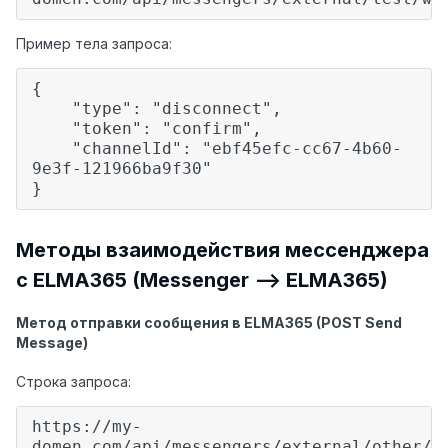
Пример тела запроса:
{
"type": "disconnect",
"token": "confirm",
"channelId": "ebf45efc-cc67-4b60-
9e3f-121966ba9f30"
}
Методы взаимодействия мессенджера
с ELMA365 (Messenger —> ELMA365)
Метод отправки сообщения в ELMA365 (POST Send
Message)
Строка запроса:
https://my-
domen.com/api/messengers/external/other/w