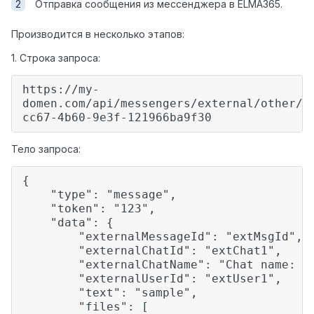
Отправка сообщения из мессенджера в ELMA365.
Производится в несколько этапов:
1. Строка запроса:
https://my-
domen.com/api/messengers/external/other/w
cc67-4b60-9e3f-121966ba9f30
Тело запроса:
{
"type": "message",
"token": "123",
"data": {
"externalMessageId": "
extMsgId
",
"
externalChatId
": "
extChat1
",
"externalChatName": "Chat name: ch
"externalUserId": "
extUser1
",
"text": "
sample
",
"files": [