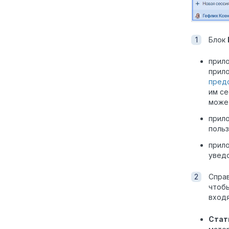
Блок
прил
прило
пред
им се
мож
прил
польз
прил
уведо
Спра
чтобы
входя
Стат