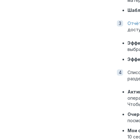
мате
Шаб
Отчё
досту
Эффе
выбра
Эффе
Списо
разде
Акти
опера
Чтоб
Очер
посм
Мои 
10 се