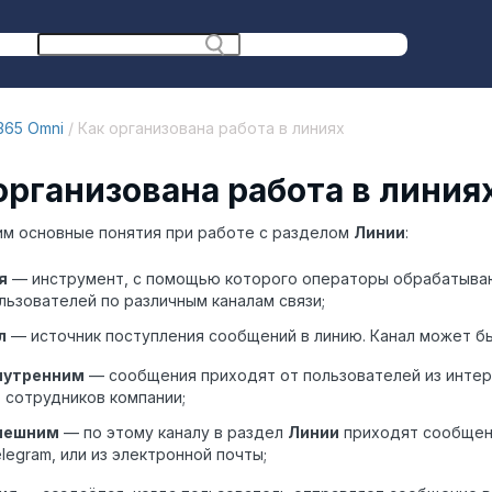
365 Omni
/ Как организована работа в линиях
организована работа в линия
м основные понятия при работе с разделом
Линии
:
я
— инструмент, с помощью которого операторы обрабатыва
льзователей по различным каналам связи;
л
— источник поступления сообщений в линию. Канал может бы
нутренним
— сообщения приходят от пользователей из интер
 сотрудников компании;
нешним
— по этому каналу в раздел
Линии
приходят сообщен
legram, или из электронной почты;