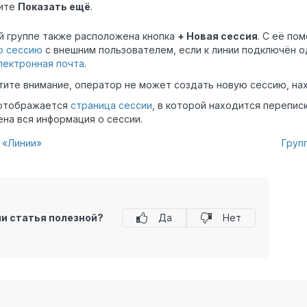
ите
Показать ещё
.
й группе также
расположена кнопка
+ Новая сессия
. С её п
ю сессию
с внешним пользователем, если к линии подключён 
лектронная почта
.
ите внимание, оператор не может создать новую сессию, на
 отображается
страница сессии
, в которой находится перепис
на вся информация о сессии.
 «Линии»
Груп
ли статья полезной?
Да
Нет