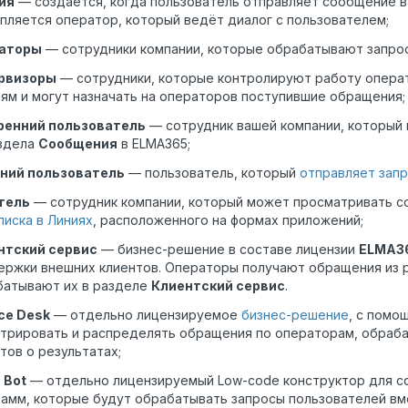
ия
— создаётся, когда пользователь отправляет сообщение в
пляется оператор, который ведёт диалог с пользователем;
аторы
— сотрудники компании, которые обрабатывают запрос
рвизоры
— сотрудники, которые контролируют работу операт
ям и могут назначать на операторов поступившие обращения;
ренний пользователь
— сотрудник вашей компании, который
аздела
Сообщения
в ELMA365;
ний пользователь
— пользователь, который
отправляет запр
тель
— сотрудник компании, который может просматривать с
иска в Линиях
, расположенного на формах приложений;
нтский сервис
— бизнес-решение в составе лицензии
ELMA3
ржки внешних клиентов. Операторы получают обращения из р
батывают их в разделе
Клиентский сервис
.
ce Desk
— отдельно лицензируемое
бизнес-решение
, с помо
стрировать и распределять обращения по операторам, обраб
тов о результатах;
 Bot
— отдельно лицензируемый Low-code конструктор для с
амм, которые будут обрабатывать запросы пользователей вм