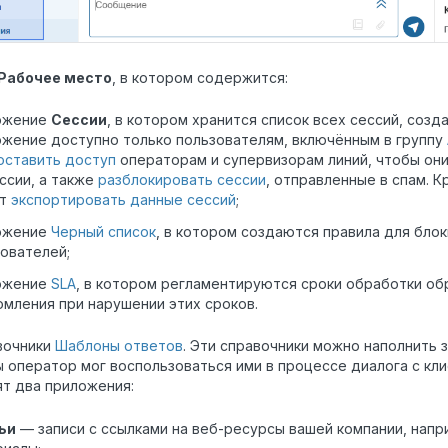
Рабочее место
, в котором содержится:
ожение
Сессии
, в котором хранится список всех сессий, соз
жение доступно только пользователям, включённым в группу
оставить доступ
операторам и супервизорам линий, чтобы он
ссии, а также
разблокировать сессии
, отправленные в спам. 
ет
экспортировать данные сессий
;
ожение
Черный список
, в котором создаются правила для бло
ователей;
ожение
SLA
, в котором регламентируются сроки обработки о
мления при нарушении этих сроков.
вочники
Шаблоны ответов
. Эти справочники можно наполнить 
 оператор мог воспользоваться ими в процессе диалога с кл
т два приложения:
ьи
— записи с ссылками на веб-ресурсы вашей компании, напр