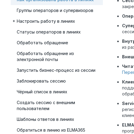
Сесс
закре
Группы операторов и супервизоров
Опер
Настроить работу в линиях
Супе
сесси
Статусы операторов в линиях
Внут
Обработать обращение
из р
Обработать обращение из
Внеш
электронной почты
Чита
Запустить бизнес-процесс из сессии
Переп
Заблокировать сессию
Клие
подде
Чёрный список в линиях
обра
Создать сессию с внешним
Servi
пользователем
реги
клиен
Шаблоны ответов в линиях
ELMA
Обратиться в линию из ELMA365
прогр