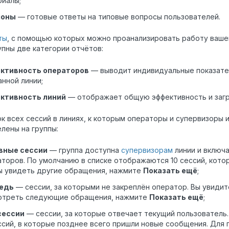
риалы;
лоны
— готовые ответы на типовые вопросы пользователей.
ты
, с помощью которых можно проанализировать работу ваше
пны две категории отчётов:
ктивность операторов
— выводит индивидуальные показате
нной линии;
ктивность линий
— отображает общую эффективность и загру
к всех сессий в линиях, к которым операторы и супервизоры 
лены на группы:
вные сессии
—
группа доступна
супервизорам
линии и включа
торов. По умолчанию в списке отображаются 10 сессий, кото
ы увидеть другие обращения, нажмите
Показать ещё
;
едь
— сессии, за которыми не закреплён оператор
. Вы увиди
отреть следующие обращения, нажмите
Показать ещё
;
сессии
— сессии, за которые отвечает текущий пользователь
ссий, в которые позднее всего пришли новые сообщения. Для