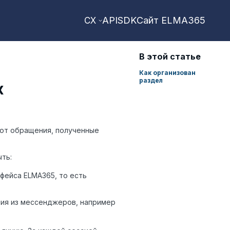
API
SDK
Сайт ELMA365
CX
В этой статье
Как организован
раздел
х
ют обращения, полученные
ть:
фейса ELMA365, то есть
ия из мессенджеров, например