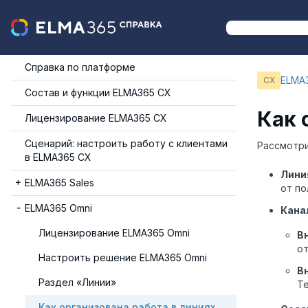
Справка по платформе
ELMA
CX
Состав и функции ELMA365 СХ
Как 
Лицензирование ELMA365 СХ
Сценарий: настроить работу с клиентами
Рассмотри
в ELMA365 CX
Лини
ELMA365 Sales
от по
ELMA365 Omni
Кана
Лицензирование ELMA365 Omni
В
от
Настроить решение ELMA365 Omni
В
Раздел «Линии»
Te
Как организована работа в линиях