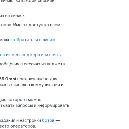
 линию. За каждой сессией
ы на линиях;
оров. Имеют доступ ко всем
 может
обратиться в линию
ос из мессенджера или почты
;
ообщения в сессиях из виджета
65 Omni
предназначено для
азных каналов коммуникации и
щью которого можно
атывать запросы и информировать
оздания и настройки
ботов
—
есто операторов.