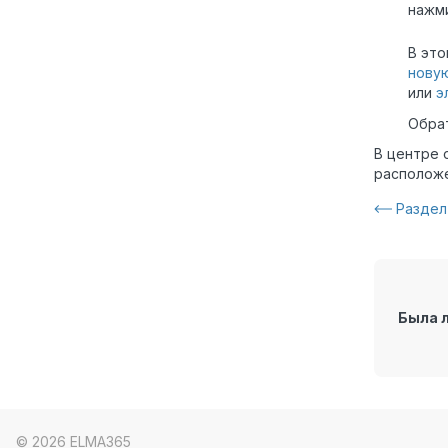
нажм
В это
нову
или
э
Обрат
В центре
расположе
Раздел
Была 
© 2026 ELMA365