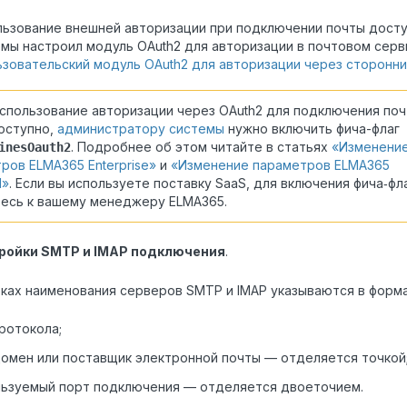
ьзование внешней авторизации при подключении почты досту
мы настроил модуль OAuth2 для авторизации в почтовом серв
зовательский модуль OAuth2 для авторизации через сторонн
спользование авторизации через OAuth2 для подключения по
оступно,
администратору системы
нужно включить фича-флаг
. Подробнее об этом читайте в статьях
«Изменени
inesOauth2
ров ELMA365 Enterprise»
и
«Изменение параметров ELMA365
d»
. Если вы используете поставку SaaS, для включения фича‑фл
есь к вашему менеджеру ELMA365.
ройки SMTP и IMAP подключения
.
оках наименования серверов SMTP и IMAP указываются в форма
ротокола;
омен или поставщик электронной почты — отделяется точкой
льзуемый порт подключения — отделяется двоеточием.