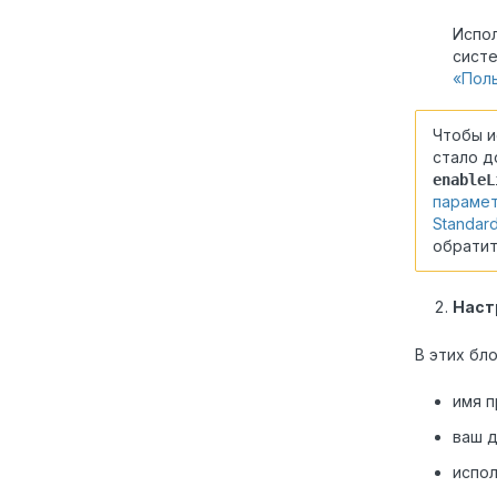
Испол
систе
«Поль
Чтобы и
стало д
enableL
парамет
Standar
обратит
Наст
В этих бл
имя п
ваш д
испо