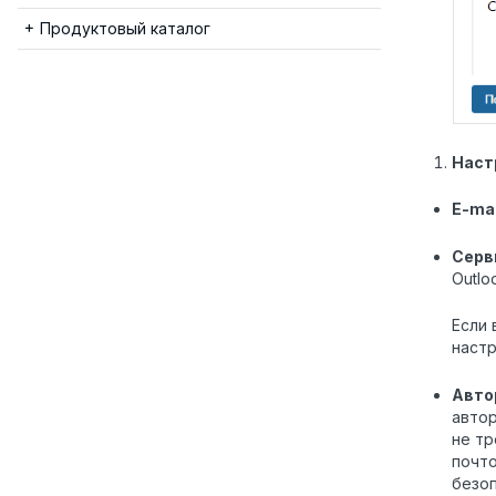
Продуктовый каталог
Наст
E-mai
Серв
Outlo
Если
настр
Авто
автор
не тр
почт
безоп