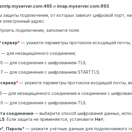
smtp.myserver.com:465
и
imap.myserver.com:993
.
 защиты подключения, от которых зависит цифровой порт, н
 электронный адрес.
троить подключение, заполните поля:
 сервер
*
— укажите параметры протокола исходящей почты, 
5 — для незащищённого соединения;
5 — для соединения с шифрованием TLS;
87 — для соединения с шифрованием STARTTLS;
 сервер
*
— укажите параметры протокола входящей почты, вк
43 — для незащищённого соединения и соединения с шифрова
3 — для соединения с шифрованием TLS;
та соединения
— выберите способ шифрования данных, исп
LS
. Если защита не применяется, установите
Нет
;
н
*
,
Пароль
*
— укажите учётные данные для подключаемого се