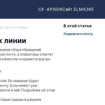
API
SDK
Сайт ELMA365
CX
В этой статье
ую почту к линии
Подключить почту
к линии
каналов сбора обращений
ную почту, а операторы ответят
м клиентом сохранится внутри
:
сия. Её название будет
очту. Если клиент уже
зится в ней. Подробнее об этом
оторые заданы в разделе