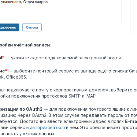
ройки учётной записи
.
l
*
— укажите адрес подключаемой электронной почты;
ис
*
— выберите почтовый сервис из выпадающего списка: Gmail, 
ok, Office365.
 вы подключаете почту с корпоративным доменом, выберите 
ойки подключения протоколов SMTP и IMAP;
ризация по OAuth2
— для подключения почтового ящика к ли
изацию через OAuth2. В этом случае передавать пароль от п
ебуется. Достаточно ввести электронный адрес в полях
E-ma
овый сервис и
авторизоваться
в нём. Это обеспечивает прост
асность учётных данных.