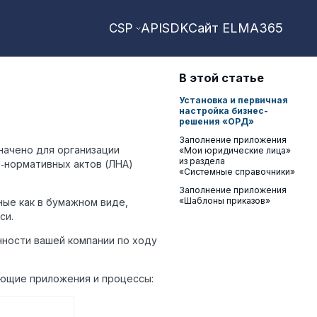
API
SDK
Сайт ELMA365
CSP
В этой статье
Установка и первичная
настройка бизнес-
решения «ОРД»
Заполнение приложения
ачено для организации
«Мои юридические лица»
из раздела
о‑нормативных актов (ЛНА)
«Системные справочники»
Заполнение приложения
«Шаблоны приказов»
ые как в бумажном виде,
си.
ности вашей компании по ходу
ующие приложения и процессы: