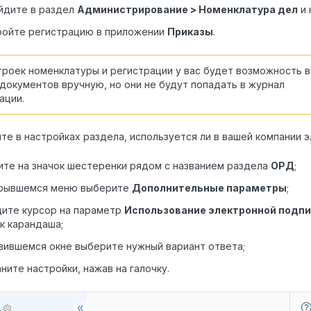
йдите в раздел
Администрирование > Номенклатура дел
и 
ройте регистрацию в приложении
Приказы
.
троек номенклатуры и регистрации у вас будет возможность 
документов вручную, но они не будут попадать в журнал
ации.
те в настройках раздела, используется ли в вашей компании 
те на значок шестеренки рядом с названием раздела
ОРД
;
крывшемся меню выберите
Дополнительные параметры
;
дите курсор на параметр
Использование электронной подп
к карандаша;
вившемся окне выберите нужный вариант ответа;
ните настройки, нажав на галочку.