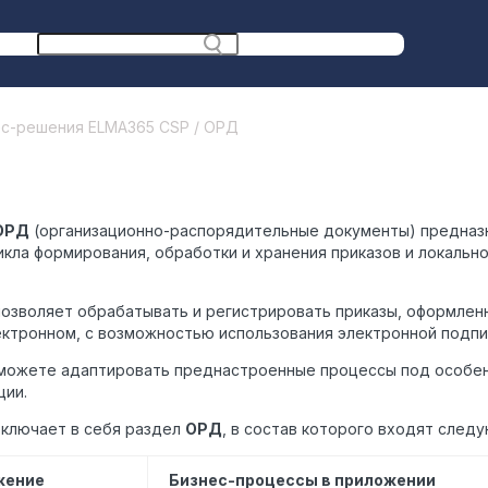
ес-решения ELMA365 CSP / ОРД
ОРД
(организационно-распорядительные документы) предназн
икла формирования, обработки и хранения приказов и локальн
озволяет обрабатывать и регистрировать приказы, оформленн
лектронном, с возможностью использования электронной подпи
можете адаптировать преднастроенные процессы под особен
ции.
ключает в себя раздел
ОРД
, в состав которого входят след
жение
Бизнес-процессы в приложении