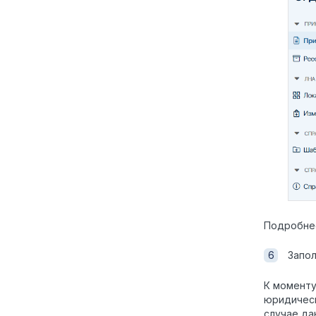
Подробнее
Запо
К моменту
юридическ
случае да