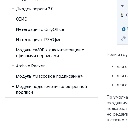
Диадок версии 2.0
СБИС
Интеграция с OnlyOffice
Интеграция с Р7-Офис
Модуль «WOPI» для интеграции с
Роли и гр
офисными сервисами
Archive Packer
для о
для н
Модуль «Массовое подписание»
для о
Модули подключения электронной
подписи
По умолча
входящим 
пользоват
но редакт
в статье
«