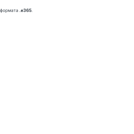
 формата
.e365
.