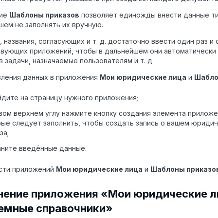
ние
Шаблоны приказов
позволяет единожды внести данные ти
шем не заполнять их вручную.
, названия, согласующих и т. д. достаточно ввести один раз и 
вующих приложений, чтобы в дальнейшем они автоматически
в задачи, назначаемые пользователям и т. д.
ления данных в приложения
Мои юридические лица
и
Шабло
дите на страницу нужного приложения;
вом верхнем углу нажмите кнопку создания элемента приложен
ые следует заполнить, чтобы создать запись о вашем юриди
за;
аните введённые данные.
сти приложений
Мои юридические лица
и
Шаблоны приказо
нение приложения «Мои юридические л
емные справочники»