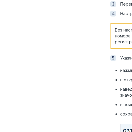
Пере
Наст
Без нас
номера 
регистр
Укажи
нажми
в от
наве
значо
в поя
сохра