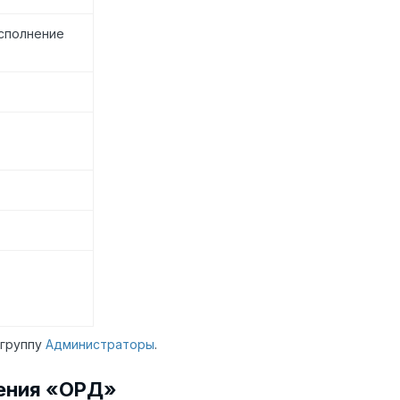
сполнение
 группу
Администраторы
.
шения «ОРД»