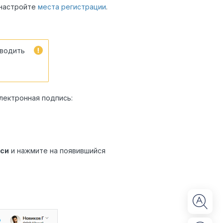
настройте
места регистрации
.
вводить
электронная подпись:
иси
и нажмите на появившийся