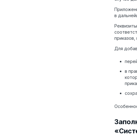
Приложе
в дальней
Реквизиты
соответст
приказов, 
Для добав
перей
в пра
котор
прика
сохр
Особенно
Запол
«Сист