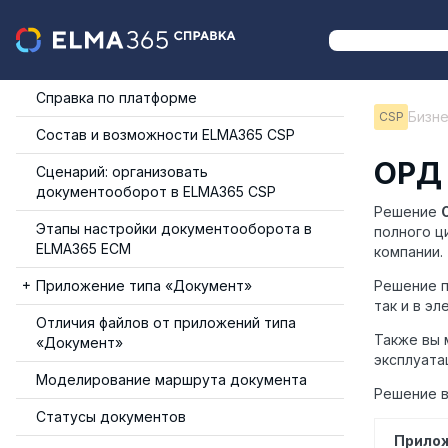
Справка по платформе
Бизн
CSP
Состав и возможности ELMA365 CSP
ОРД
Сценарий: организовать
документооборот в ELMA365 CSP
Решение
Этапы настройки документооборота в
полного ц
ELMA365 ECM
компании.
Приложение типа «Документ»
Решение п
так и в э
Отличия файлов от приложений типа
Также вы 
«Документ»
эксплуата
Моделирование маршрута документа
Решение в
Статусы документов
Прило