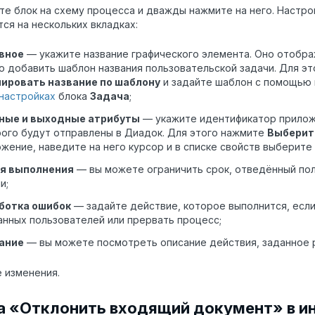
е блок на схему процесса и дважды нажмите на него. Настро
ся на нескольких вкладках:
вное
— укажите название графического элемента. Оно отобра
 добавить шаблон названия пользовательской задачи. Для э
ировать название по шаблону
и задайте шаблон с помощью 
настройках
блока
Задача
;
ные и выходные атрибуты
— укажите идентификатор прило
ого будут отправлены в Диадок. Для этого нажмите
Выберит
жение, наведите на него курсор и в списке свойств выберите
я выполнения
— вы можете ограничить срок, отведённый по
и;
ботка ошибок
— задайте действие, которое выполнится, если
нных пользователей или прервать процесс;
ание
— вы можете посмотреть описание действия, заданное
 изменения.
а «Отклонить входящий документ» в и