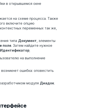
йки в открывшемся окне
жается на схеме процесса. Также
того включите опцию
контекстных переменных так же,
жения типа
Документ
, элементы
е поле
. Затем найдите нужное
Идентификатор
;
льзователю на выполнение
 возникнет ошибка: оповестить
 разработчиком модуля
Диадок
.
нтерфейсе