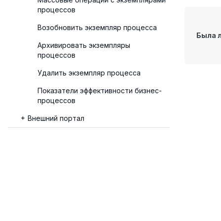
процессов
Возобновить экземпляр процесса
Была 
Архивировать экземпляры
процессов
Удалить экземпляр процесса
Показатели эффективности бизнес-
процессов
Внешний портал
Расширение системы и разработка
Готовые решения на платформе ELMA365
Администрирование и эксплуатация
© 2026 ELMA365
ELMA365 On-Premises
Справочная информация
Информация на сайте предназначена для юридических лиц и не являе