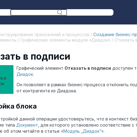
онструирование приложений и процессов /
Создание бизнес-п
ементы / Графические элементы модуля «Диадок» / Отказать 
зать в подписи
Графический элемент
Отказать в подписи
доступен т
Диадок
.
Он позволяет в рамках бизнес-процесса отклонить по
от контрагента из Диадока.
ойка блока
тройкой данной операции удостоверьтесь, что в контекст б
ие типа
Документ
, для которого установлено соответствие с
 об этом читайте в статье
«Модуль „Диадок
“
»
.