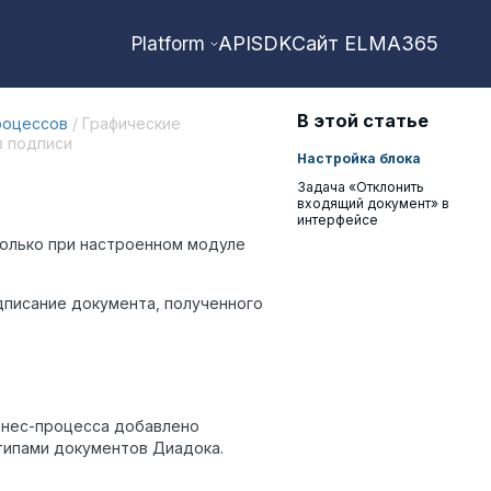
API
SDK
Сайт ELMA365
Platform
В этой статье
роцессов
/ Графические
в подписи
Настройка блока
Задача «Отклонить
входящий документ» в
интерфейсе
олько при настроенном модуле
дписание документа, полученного
изнес-процесса добавлено
 типами документов Диадока.