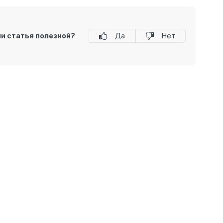
ли статья полезной?
Да
Нет
тся информацией, предназначенной для публичного ознакомления потре