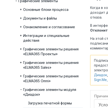
Графические элементы
Когда в х
Основные блоки процесса
доходит 
отказа.
Документы и файлы
В интерфе
Ознакомление и согласование
Отклонит
Интеграции и специальные
На этой с
действия
подписани
комментар
Графические элементы решения
«ELMA365 Проекты»
Подписы
Графические элементы решения
предост
«ELMA365 Sales»
электро
Диадок
Графические элементы решения
Sign.Me
«ELMA365 Omni»
Графические элементы модуля
«Диадок»
Загрузка печатной формы