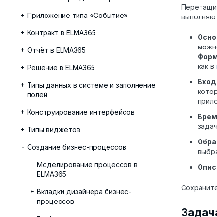
Перетащит
Приложение типа «Событие»
выполняют
Контракт в ELMA365
Осно
можно
Отчёт в ELMA365
Форм
как в
Решение в ELMA365
Вход
Типы данных в системе и заполнение
котор
полей
прило
Конструирование интерфейсов
Врем
задач
Типы виджетов
Обра
Создание бизнес-процессов
выбра
Моделирование процессов в
Опис
ELMA365
Сохраните
Вкладки дизайнера бизнес-
процессов
Задач