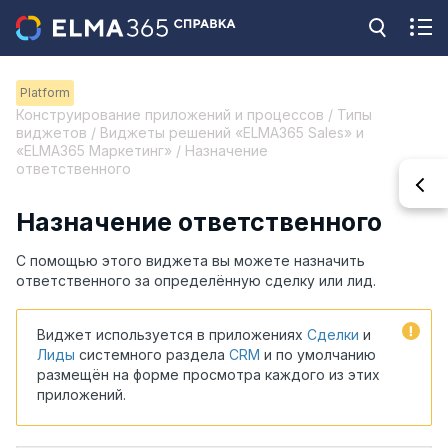
Platform
Конструирование приложений и процессов / Типы
виджетов / Виджеты решений «ELMA365 Sales» и
«ELMA365 Маркетинг» / Назначение
ответственного
Назначение ответственного
С помощью этого виджета вы можете назначить
ответственного за определённую сделку или лид.
Виджет используется в приложениях
Сделки
и
Лиды
системного раздела
CRM
и по умолчанию
размещён на форме просмотра каждого из этих
приложений.