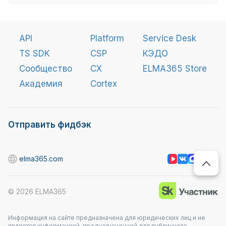
API
Platform
Service Desk
TS SDK
CSP
КЭДО
Сообщество
CX
ELMA365 Store
Академия
Cortex
Отправить фидбэк
elma365.com
©
2026
ELMA365
Информация на сайте предназначена для юридических лиц и не
является информацией, предназначенной для публичного