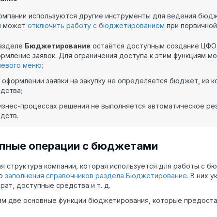
компании используются другие инструменты для ведения бюд
ы
может
отключить работу с бюджетированием
при первичной
разделе
Бюджетирование
остаётся доступным создание ЦФО 
рмление заявок. Для ограничения доступа к этим функциям 
левого меню
;
 оформлении заявки на закупку не определяется бюджет, из 
дства;
изнес-процессах решения не выполняется автоматическое ре
дств.
пные операции с бюджетами
я структура компании, которая используется для работы с 
ью
заполнения справочников раздела Бюджетирование
. В них
рат, доступные средства и т. д.
им две основные функции бюджетирования, которые предост