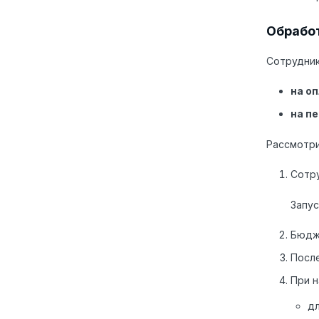
Обработ
Сотрудник
на о
на п
Рассмотри
Сотр
Запу
Бюдж
После
При н
дл