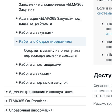
Заполнение справочников «ELMA365
Если в 
Закупки»
систем
Адаптация «ELMA365 Закупки» под
ваши потребности
в 
офо
Работа с закупками
из 
Работа с бюджетированием
при
сре
Оформить заявку на оплату или
в б
перераспределение средств
сре
Работа с поставщиками
Работа с заказами
Досту
Работа с порталом закупок
Финансова
с помощ
Администрирование и эксплуатация
статьи зат
ELMA365 On-Premises
Рассмотр
Справочная информация