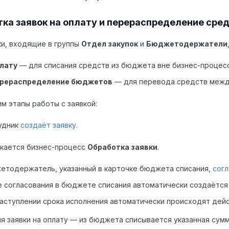
ка заявок на оплату и перераспределение сре
и, входящие в группы
Отдел закупок
и
Бюджетодержатели
плату
— для списания средств из бюджета вне бизнес-процессо
ерераспределение бюджетов
— для перевода средств межд
м этапы работы с заявкой:
удник
создаёт заявку
.
скается бизнес-процесс
Обработка заявки
.
етодержатель, указанный в карточке бюджета списания,
согл
 согласования в бюджете списания автоматически создаётся
аступлении срока исполнения автоматически происходят дейс
я заявки на оплату — из бюджета списывается указанная сумм