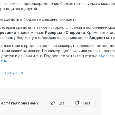
ля заявки на перераспределение бюджетов — сумма списывае
реводится в другой.
в средств в бюджете списания снимается.
резервы средств, а также историю списаний и пополнений мо
рование
в приложениях
Резервы
и
Операции
. Кроме того, р
елённому бюджету отображаются в приложении
Бюджеты
в е
бюджетами в преднастроенных маршрутах решения можно до
нтами вашей компании. Например, добавить или удалить опера
 доступ к данным и т. д. Подробнее читайте в статье
«Адаптац
сти»
.
 по закупкам
ли статья полезной?
Да
Нет