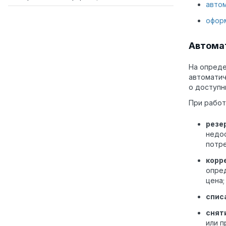
автом
офор
Автома
На опреде
автоматич
о доступн
При работ
резе
недос
потр
корр
опред
цена;
спис
снят
или п