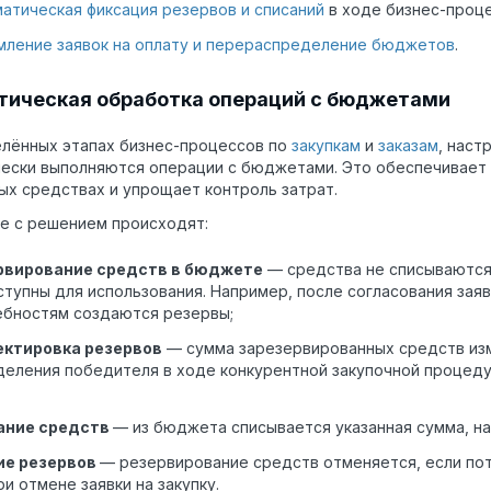
атическая фиксация резервов и списаний
в ходе бизнес-проц
мление заявок на оплату и перераспределение бюджетов
.
тическая обработка операций с бюджетами
лённых этапах бизнес-процессов по
закупкам
и
заказам
, наст
ески выполняются операции с бюджетами. Это обеспечивает
ых средствах и упрощает контроль затрат.
е с решением происходят:
рвирование средств в бюджете
— средства не списываются
тупны для использования. Например, после согласования заявк
ебностям создаются резервы;
ектировка резервов
— сумма зарезервированных средств изм
еления победителя в ходе конкурентной закупочной процеду
ание средств
— из бюджета списывается указанная сумма, на
ие резервов
— резервирование средств отменяется, если по
ри отмене заявки на закупку.