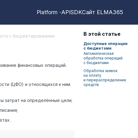
API
SDK
Сайт ELMA365
Platform
В этой статье
бота с бюджетированием
Доступные операции
с бюджетами
Автоматическая
обработка операций
с бюджетами
ивание финансовых операций.
Обработка заявок
на оплату
и перераспределение
сти (ЦФО) и относящихся к ним
средств
ы затрат на определённые цели;
писания;
етах.