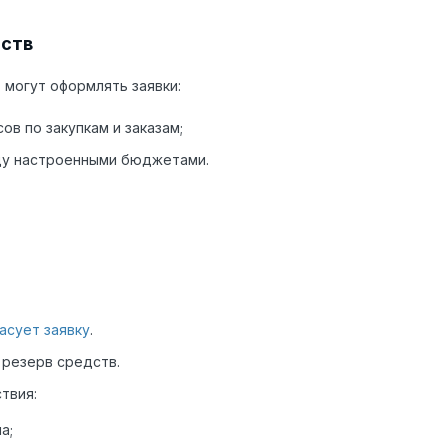
дств
, могут оформлять заявки:
в по закупкам и заказам;
у настроенными бюджетами.
асует заявку
.
 резерв средств.
твия:
а;