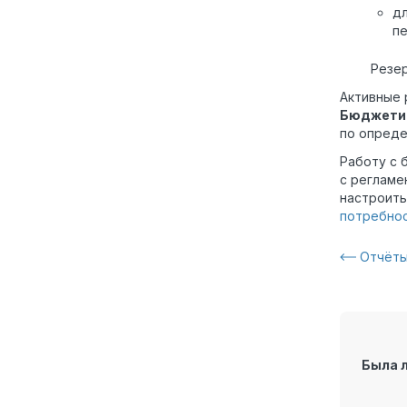
д
пе
Резер
Активные 
Бюджети
по опред
Работу с 
с регламе
настроить
потребно
Отчёты
Была 