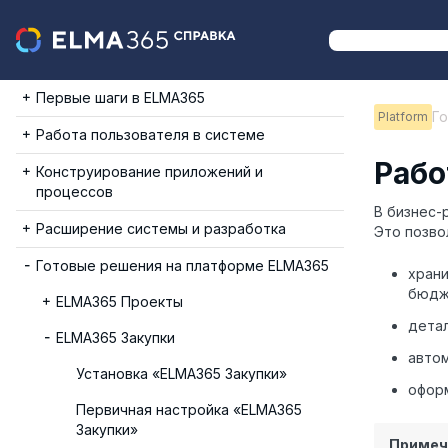
Первые шаги в ELMA365
Г
Platform
Работа пользователя в системе
Рабо
Конструирование приложений и
процессов
В бизнес
Расширение системы и разработка
Это позво
Готовые решения на платформе ELMA365
храни
бюдж
ELMA365 Проекты
детал
ELMA365 Закупки
автом
Установка «ELMA365 Закупки»
оформ
Первичная настройка «ELMA365
Закупки»
Примеч