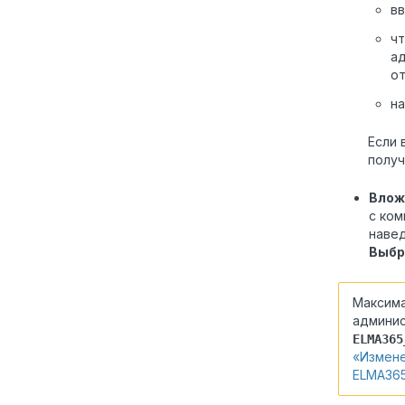
вв
чт
ад
от
н
Если 
получ
Влож
с ком
навед
Выбр
Максима
админис
ELMA365
«Измене
ELMA365