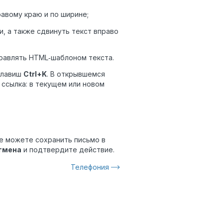
равому краю и по ширине;
, а также сдвинуть текст вправо
равлять HTML‑шаблоном текста.
клавиш
Ctrl+K
. В открывшемся
 ссылка: в текущем или новом
же можете сохранить письмо в
тмена
и подтвердите действие.
Телефония