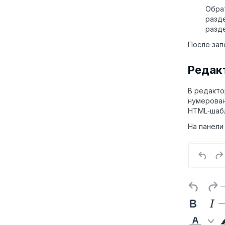
Обра
разд
разде
После зап
Редак
В редакто
нумерован
HTML‑шабл
На панели
—
—