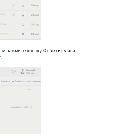
нели нажмите кнопку
Ответить
или
у
.