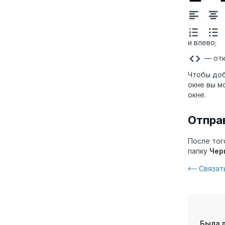
и влево;
— от
Чтобы доб
окне вы м
окне.
Отпра
После тог
папку
Чер
Связат
Была 