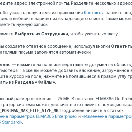
едите адрес электронной почты. Разделите несколько адресо
обы указать получателя из приложения
Контакты
, начните вв
рес и выберите вариант из выпадающего списка. Также можн
метить нужную запись;
ажмите
Выбрать из Сотрудники
, чтобы указать коллегу.
вы создаёте ответное сообщение, используя кнопки
Ответит
ателями письма заполнятся автоматически;
ения
— нажмите на поле или перетащите документ в область,
пьютера. Также вы можете добавить вложение, загруженное в
ите курсор на поле, нажмите на появившиеся в правом углу три
ать из Раздела «Файлы»
.
льный размер вложения
— 25 МБ. В поставке ELMA365 On‑Prem
тратор системы может увеличить этот лимит с помощью пар
. Подробнее читайте в статьях
_POSTMAN_MAX_FILE_SIZE_MB
ние параметров ELMA365 Enterprise»
и
«Изменение параметро
 Standard»
.