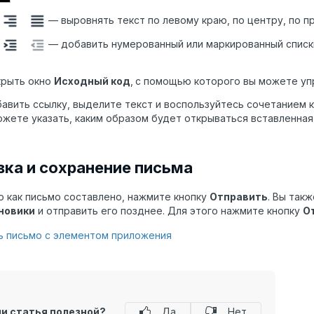
— выровнять текст по левому краю, по центру, по п
— добавить нумерованный или маркированный списки
крыть окно
Исходный код
,
с помощью которого вы можете уп
авить ссылку, выделите текст и воспользуйтесь сочетанием 
ожете указать, каким образом будет открываться вставленная
вка и сохранение письма
о как письмо составлено, нажмите кнопку
Отправить
. Вы так
новики
и отправить его позднее. Для этого нажмите кнопку
О
ь письмо с элементом приложения
ли статья полезной?
Да
Нет