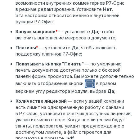
возможности внутренних комментариев Р7‑Офис
в режиме редактирования. Установите
Нет
.
Эта настройка относится именно к внутренней
функции Р7‑Офис;
Запуск макросов
*
— установите
Да
, чтобы
включить выполнение макросов в документе;
Плагины
*
— установите
Да
, чтобы включить
поддержку плагинов Р7‑Офис;
Показывать кнопку "Печать"
— по умолчанию
печать документов доступна только с боковой
панели формы просмотра. Вы можете дополнительно
включить отображение кнопки
в правом
верхнем углу редактора модуля, выбрав
Да
;
Количество лицензий
— если у вашей компании
есть лимит на одновременную работу с файлами
в Р7‑Офис, установите счётчик доступных лицензий,
указав их число в поле. Когда все лицензии будут
заняты, пользователь увидит предупреждение о
достигнутом лимите, а файл откроется для
просмотра в формате
.pdf
.