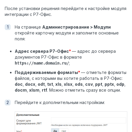
После установки решения перейдите к настройке модуля
интеграции с Р7-Офис.
На странице
Администрирование > Модули
откройте карточку модуля и заполните основные
поля:
Адрес сервера Р7-Офис
*
— адрес до сервера
документов Р7-Офис в формате
;
https://name.domain.ru/
Поддерживаемые форматы
*
— отметьте форматы
файлов, с которыми вы хотите работать в Р7-Офис:
doc
,
docx
,
odt
,
txt
,
xls
,
xlsx
,
ods
,
csv
,
ppt
,
pptx
,
odp
,
docm
,
xlsm
,
rtf
. Можно отметить сразу все опции.
Перейдите к дополнительным настройкам: