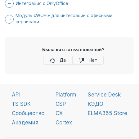
Интеграция с OnlyOffice
Модуль «WOPI» для интеграции с офисными
сервисами
Была ли статья полезной?
Да
Нет
API
Platform
Service Desk
TS SDK
CSP
КЭДО
Сообщество
CX
ELMA365 Store
Академия
Cortex