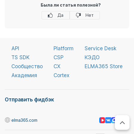
Была ли статья полезной?
Да
Нет
API
Platform
Service Desk
TS SDK
CSP
КЭДО
Сообщество
CX
ELMA365 Store
Академия
Cortex
Отправить фидбэк
elma365.com