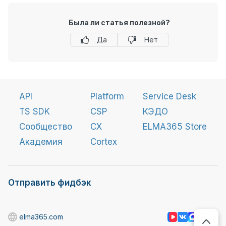
Была ли статья полезной?
Да
Нет
API
Platform
Service Desk
TS SDK
CSP
КЭДО
Сообщество
CX
ELMA365 Store
Академия
Cortex
Отправить фидбэк
elma365.com