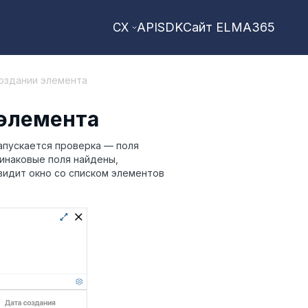
API
SDK
Сайт ELMA365
CX
создании элемента
 элемента
запускается проверка — поля
инаковые поля найдены,
видит окно со списком элементов