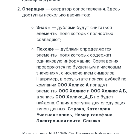
Операция
— оператор сопоставления. Здесь
доступны несколько вариантов:
Знак =
— дублями будут считаться
элементы, поля которых полностью
совпадают;
Похоже
— дублями определяются
элементы, поля которых содержат
одинаковую информацию. Совпадения
проверяются по буквенным и числовым
значениям, с исключением символов.
Например, в результате поиска дублей по
компании
ООО Хеликс А
попадут
элементы
ООО Хеликс
и
ООО Хеликс А Б
,
а запись
ООО Хеликс_А_Б
не будет
найдена. Опция доступна для следующих
типов данных:
Строка
,
Категория
,
Учетная запись
,
Номер телефона
,
Электронная почта
,
Ссылка
.
В поставках ELMA365 On-Premises Enterprise и