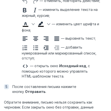
— отменить,
повторить
действие;
— изменить
выделение
текста на
жирный, курсив;
— изменить цвет шрифта и
фона;
— выровнять текст;
— добавить
нумерованный или маркированный список,
отступ
;
— открыть окно
Исходный код
,
с
помощью которого
можно
управлять
HTML‑шаблоном текста.
После составления письма нажмите
кнопку
Отправить
.
Обратите внимание, письмо нельзя сохранить как
черновик. Если закрыть окно без отправки, данные