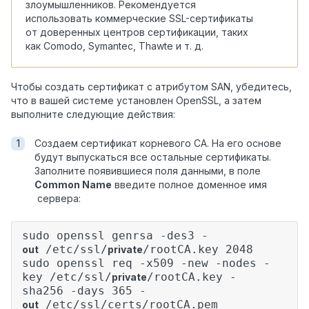
злоумышленников. Рекомендуется
использовать коммерческие SSL-сертификаты
от доверенных центров сертификации, таких
как Comodo, Symantec, Thawte и т. д.
Чтобы создать сертификат с атрибутом SAN, убедитесь,
что в вашей системе установлен OpenSSL, а затем
выполните следующие действия:
Создаем сертификат корневого CA. На его основе
будут выпускаться все остальные сертификаты.
Заполните появившиеся поля данными, в поле
Common Name
введите полное доменное имя
сервера:
sudo openssl genrsa -des3 -
/etc/ssl/
/rootCA.key 2048
out
private
sudo openssl req -x509 -new -nodes -
key /etc/ssl/
/rootCA.key -
private
sha256 -days 365 -
/etc/ssl/certs/rootCA.pem
out