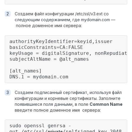
Создаем файл конфигурации /etc/ssl/v3.ext со
следующим содержанием, где mydomain.com
—
полное доменное имя сервера:
authorityKeyIdentifier=keyid,issuer
basicConstraints=CA:FALSE
keyUsage = digitalSignature, nonRepudiati
subjectAltName = @alt_names
[alt_names]
DNS.1 = mydomain.com
Создаем подписанный сертификат, используя файл
конфигурации и корневые сертификаты. Заполните
появившиеся поля данными, в поле
Common Name
введите полное доменное имя сервера:
sudo openssl genrsa -
out /etc/ssl/
/selfsigned.key 2048
private