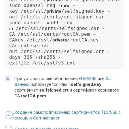
sudo openssl req -
-
new
key /etc/ssl/
/selfsigned.key -
private
out /etc/ssl/certs/selfsigned.csr
sudo openssl x509 -req -
/etc/ssl/certs/selfsigned.csr -
in
CA /etc/ssl/certs/rootCA.pem -
CAkey /etc/ssl/
/rootCA.key -
private
CAcreateserial -
out /etc/ssl/certs/selfsigned.crt -
days 365 -sha256 -
extfile /etc/ssl/v3.ext
При установке или обновлении
ELMA365
или
баз
данных
используется ключ
selfsigned.key
,
сертификат
selfsigned.crt
и сертификат корневого
CA
rootCA.pem
.
Создание самоподписанных сертификатов TLS/SSL с
помощью Cert-manager