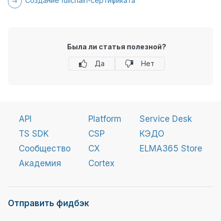
Создание fullchain-сертификата
Была ли статья полезной?
Да
Нет
API
Platform
Service Desk
TS SDK
CSP
КЭДО
Сообщество
CX
ELMA365 Store
Академия
Cortex
Отправить фидбэк