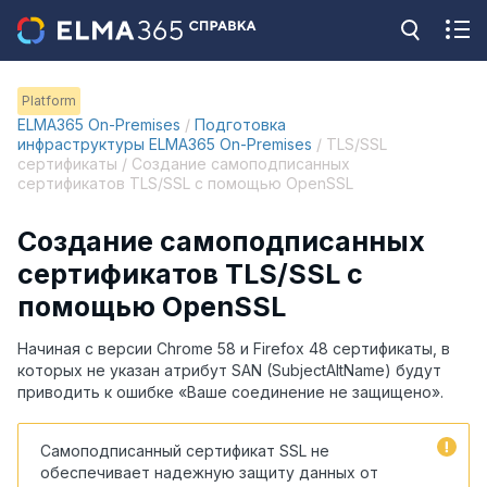
Platform
ELMA365 On-Premises
/
Подготовка
инфраструктуры ELMA365 On-Premises
/ TLS/SSL
сертификаты / Создание самоподписанных
сертификатов TLS/SSL с помощью OpenSSL
Создание самоподписанных
сертификатов TLS/SSL с
помощью OpenSSL
Начиная с версии Chrome 58 и Firefox 48 сертификаты, в
которых не указан атрибут SAN (SubjectAltName) будут
приводить к ошибке «Ваше соединение не защищено».
Самоподписанный сертификат SSL не
обеспечивает надежную защиту данных от