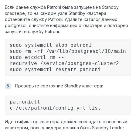
Если ранее служба Patroni была запущена на Standby
кластере, то на каждом узле Standby кластера
остановите службу Patroni. Удалите каталог данных
postgresql, очистите информацию о кластере и повторно
запустите службу Patroni:
sudo systemctl stop patroni
sudo rm -rf /
/lib/postgresql/10/main
var
sudo etcdctl rm --
recursive /service/postgres-cluster2
sudo systemctl restart patroni
Проверьте состояние Standby кластера:
patronictl -
c /etc/patroni/config.yml list
Идентификатор кластера должен совпадать с основным
кластером, роль у лидера должна быть Standby Leader.