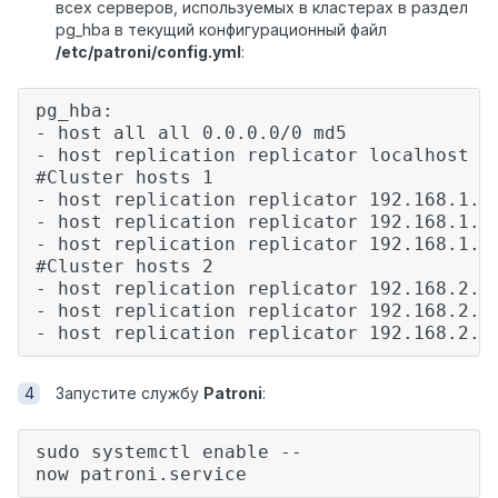
всех серверов, используемых в кластерах в раздел
pg_hba в текущий конфигурационный файл
/etc/patroni/config.yml
:
pg_hba:
- host all all 0.0.0.0/0 md5
- host replication replicator localhost t
#Cluster hosts 1
- host replication replicator 192.168.1.1
- host replication replicator 192.168.1.2
- host replication replicator 192.168.1.3
#Cluster hosts 2
- host replication replicator 192.168.2.1
- host replication replicator 192.168.2.2
- host replication replicator 192.168.2.3
Запустите службу
Patroni
:
sudo systemctl enable --
now patroni.service