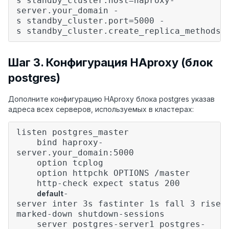
s standby_cluster.host=haproxy-
server.your_domain -
s standby_cluster.port=5000 -
s standby_cluster.create_replica_methods=
Шаг 3. Конфигурация HAproxy (блок
postgres)
Дополните конфигурацию HAproxy блока postgres указав
адреса всех серверов, используемых в кластерах:
listen postgres_master
bind haproxy-
server.your_domain:5000
option tcplog
option httpchk OPTIONS /master
http-check expect status 200
-
default
server inter 3s fastinter 1s fall 3 rise 
marked-down shutdown-sessions
server postgres-server1 postgres-