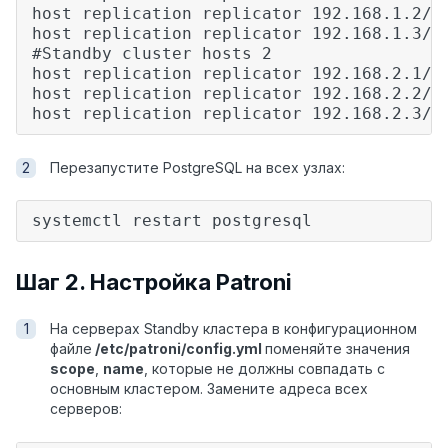
host replication replicator 192.168.1.2/3
host replication replicator 192.168.1.3/3
#Standby сluster hosts 2
host replication replicator 192.168.2.1/3
host replication replicator 192.168.2.2/3
host replication replicator 192.168.2.3/3
Перезапустите PostgreSQL на всех узлах:
systemctl restart postgresql
Шаг 2. Настройка Patroni
На серверах Standby кластера в конфигурационном
файле
/etc/patroni/config.yml
поменяйте значения
scope
,
name
, которые не должны совпадать с
основным кластером. Замените адреса всех
серверов: