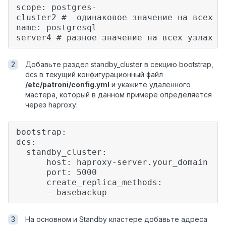
scope: postgres-
cluster2 # одинаковое значение на всех у
name: postgresql-
server4 # разное значение на всех узлах S
Добавьте раздел standby_cluster в секцию bootstrap,
dcs в текущий конфигурационный файл
/etc/patroni/config.yml
и укажите удалённого
мастера, который в данном примере определяется
через haproxy:
bootstrap:
dcs:
standby_cluster:
host: haproxy-server.your_domain
port: 5000
create_replica_methods:
- basebackup
На основном и Standby кластере добавьте адреса