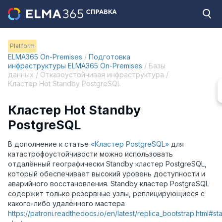
Platform
ELMA365 On-Premises
/
Подготовка
инфраструктуры ELMA365 On-Premises
/ Базы
данных / Отказоустойчивая инфраструктура /
Кластер Hot Standby PostgreSQL
Кластер Hot Standby
PostgreSQL
В дополнение к статье
«Кластер PostgreSQL»
для
катастрофоустойчивости можно использовать
отдалённый географически Standby кластер PostgreSQL,
который обеспечивает высокий уровень доступности и
аварийного восстановления. Standby кластер PostgreSQL
содержит только резервные узлы, реплицирующиеся с
какого-либо удалённого мастера
https://patroni.readthedocs.io/en/latest/replica_bootstrap.html#s