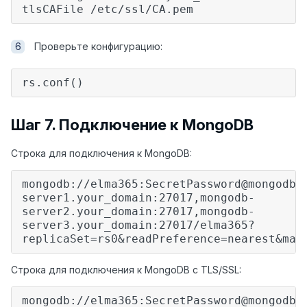
tlsCAFile /etc/ssl/CA.pem
Проверьте конфигурацию:
rs.conf()
Шаг 7. Подключение к MongoDB
Строка для подключения к MongoDB:
mongodb:
//elma365:SecretPassword@mongodb-
server1.your_domain:27017,mongodb-
server2.your_domain:27017,mongodb-
server3.your_domain:27017/elma365?
replicaSet=rs0&readPreference=nearest&max
Строка для подключения к MongoDB c TLS/SSL:
mongodb
://elma365:SecretPassword@mongodb-