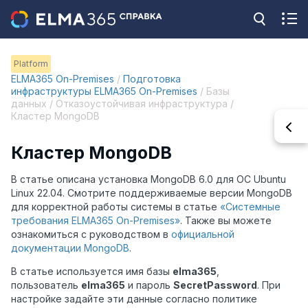
Platform
ELMA365 On-Premises
/
Подготовка
инфраструктуры ELMA365 On-Premises
/ Базы
данных / Отказоустойчивая инфраструктура /
Кластер MongoDB
Кластер MongoDB
В статье описана установка MongoDB 6.0 для ОС Ubuntu
Linux 22.04. Смотрите поддерживаемые версии MongoDB
для корректной работы системы в статье
«Системные
требования ELMA365 On-Premises»
. Также вы можете
ознакомиться с руководством в
официальной
документации MongoDB
.
В статье используется имя базы
elma365
,
пользователь
elma365
и пароль
SecretPassword
. При
настройке задайте эти данные согласно политике