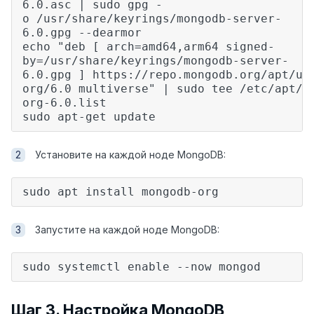
6.0.asc | sudo gpg -
o /usr/share/keyrings/mongodb-server-
6.0.gpg --dearmor
echo "deb [ arch=amd64,arm64 signed-
by=/usr/share/keyrings/mongodb-server-
6.0.gpg ] https://repo.mongodb.org/apt/ub
org/6.0 multiverse" | sudo tee /etc/apt/s
org-6.0.list
sudo apt-get update
Установите на каждой ноде MongoDB:
sudo apt install mongodb-org
Запустите на каждой ноде MongoDB:
sudo systemctl enable --now mongod
Шаг 3. Настройка MongoDB