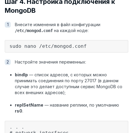
Шаг 4. Настройка подключения к
MongoDB
Внесите изменения в файл конфигурации
на каждой ноде:
/etc/mongod.conf
sudo nano /etc/mongod.conf
Настройте значения переменных:
bindIp
— список адресов, с которых можно
принимать соединения по порту 27017 (в данном
случае это делает доступным сервис MongoDB со
всех внешних адресов);
replSetName
— название реплики, по умолчанию
rs0
.
. . .
# network interfaces