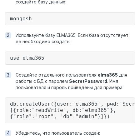
создайте базу данных:
mongosh
Используйте базу ELMA365. Если база отсутствует,
её необходимо создать:
use elma365
Создайте отдельного пользователя
elma365
для
работы с БД с паролем
SecretPassword
. Имя
пользователя и пароль приведены для примера:
db.createUser({user:'elma365', pwd:'Secre
[{role:"readWrite", db:"elma365"},
{"role":"root", "db":"admin"}]})
Убедитесь, что пользователь создан: