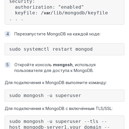
security:
authorization: "enabled"
keyFile: /
/lib/mongodb/keyfile
var
. . .
Перезапустите MongoDB на каждой ноде:
sudo systemctl restart mongod
Откройте консоль
mongosh
, используя
пользователя для доступа к MongoDB.
Для подключения к MongoDB выполните команду:
sudo mongosh -u superuser
Для подключения к MongoDB с включённым TLS/SSL:
sudo mongosh -u superuser --tls --
host mongodb-server1.your_domain --