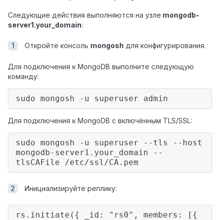
Следующие действия выполняются на узле
mongodb-
server1.your_domain
:
Откройте консоль
mongosh
для конфигурирования.
Для подключения к MongoDB выполните следующую
команду:
sudo mongosh -u superuser admin
Для подключения к MongoDB с включённым TLS/SSL:
sudo mongosh
-u superuser
--tls --host
mongodb-server1.your_domain --
tlsCAFile /etc/ssl/CA.pem
Инициализируйте реплику:
rs.initiate({ _id: "rs0", members: [{