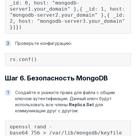
_id: 0, host: "mongodb-
server1.your_domain" },{ _id: 1, host:
"mongodb-server2.your_domain" },{ _id:
2, host: "mongodb-server3.your_domain"
}]})
Проверьте конфигурацию:
rs.conf()
Шаг 6. Безопасность MongoDB
Создайте и укажите права для файла с общим
ключом аутентификации. Данный ключ будут
использовать все члены
Replica Set
для
коммуникации друг с другом:
openssl rand -
base64 756 > /var/lib/mongodb/keyfile