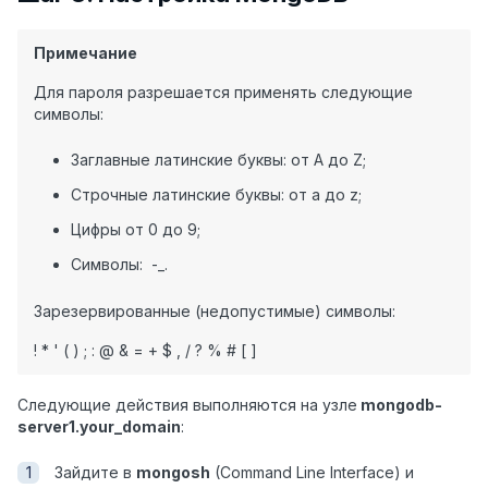
Примечание
Для пароля разрешается применять следующие
символы:
Заглавные латинские буквы: от A до Z;
Строчные латинские буквы: от a до z;
Цифры от 0 до 9;
Символы: -_.
Зарезервированные (недопустимые) символы:
! * ' ( ) ; : @ & = + $ , / ? % # [ ]
Следующие действия выполняются на узле
mongodb-
server1.your_domain
:
Зайдите в
mongosh
(Command Line Interface) и