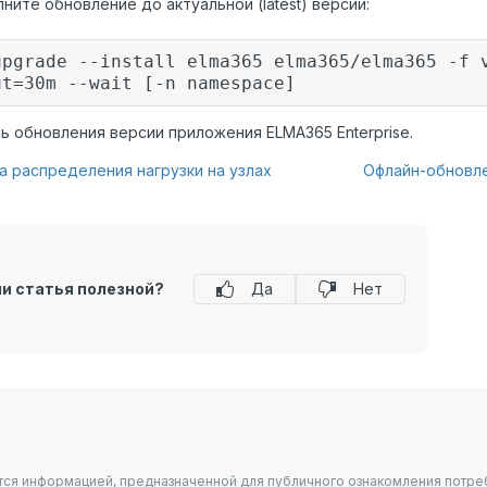
ните обновление до актуальной (latest) версии:
upgrade --install elma365 elma365/elma365 -f 
ut=30m --wait [-n namespace]
 обновления версии приложения ELMA365 Enterprise.
а распределения нагрузки на узлах
Офлайн-обновле
ли статья полезной?
Да
Нет
тся информацией, предназначенной для публичного ознакомления потре