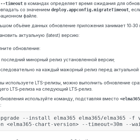
р
в командах определяет время ожидания для обновл
--timeout
впадать со значением
, ес
deploy.appconfig.migrateTimeout
рационном файле.
ьшом объёме данных обновление приложения занимает 10‑30 
ановить актуальную (latest) версию:
лните обновление:
 последний минорный релиз установленной версии;
следовательно на каждый мажорный релиз перед актуальной 
вы используете LTS-релизы, можно выполнить обновление сра
его LTS‑релиза на следующий LTS‑релиз.
бновления используйте команду, подставляя вместо
<elma365
:
upgrade --install elma365 elma365/elma365 -f 
on <elma365-chart-version> --timeout=30m --wa