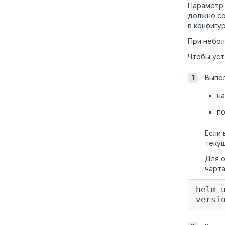
Парамет
должно со
в конфигу
При небол
Чтобы уст
Выпо
на
по
Если 
текущ
Для о
чарта
helm 
versi