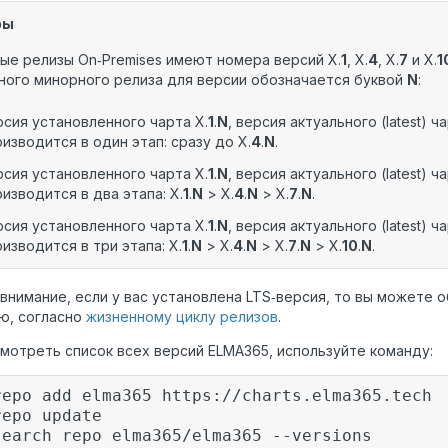
ры
е релизы On‑Premises имеют номера версий X.
1
, X.
4
, X.
7
и X.
1
ного минорного релиза для версии обозначается буквой
N
:
рсия установленного чарта
X.
1
.
N
, версия актуального (latest) ч
оизводится в один этап: сразу до
X.
4
.
N
.
рсия установленного чарта
X.
1
.
N
, версия актуального (latest) ч
оизводится в два этапа:
X.
1
.
N
> X.
4
.
N
> X.
7
.
N
.
рсия установленного чарта
X.
1
.
N
, версия актуального (latest) ч
оизводится в три этапа:
X.
1
.
N
> X.
4
.
N
> X.
7
.
N
> X.
10
.
N
.
внимание, если у вас установлена LTS‑версия, то вы можете 
ю, согласно
жизненному циклу релизов
.
мотреть список всех версий ELMA365, используйте команду:
repo add elma365 https:
//charts.elma365.tech
repo update
search repo elma365/elma365 --versions