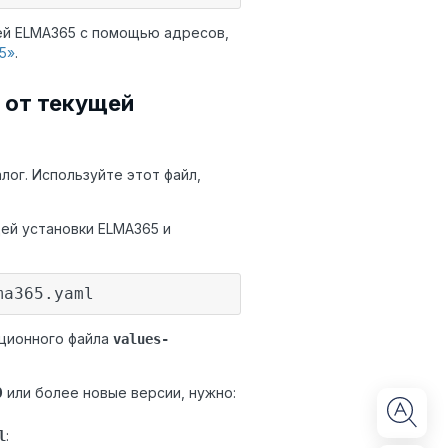
й ELMA365 с помощью адресов,
5»
.
 от текущей
лог. Используйте этот файл,
ей установки ELMA365 и
ma365.yaml
ационного файла
values-
0
или более новые версии, нужно:
:
l