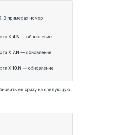
0
. В примерах номер
арта
X.
4
.
N
— обновление
арта
X.
7
.
N
— обновление
арта
X.
10
.
N
— обновление
обновить её сразу на следующую