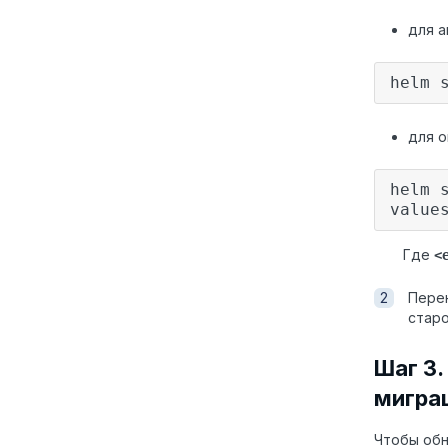
для а
helm 
для 
helm 
value
Где
<
Пере
старо
Шаг 3
мигра
Чтобы обн