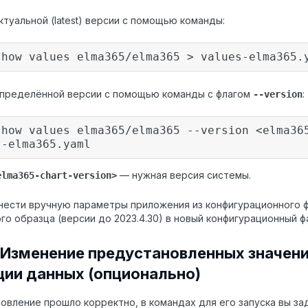
ктуальной (latest) версии с помощью команды:
show values elma365/elma365 > values-elma365.
определённой версии с помощью команды с флагом
:
--version
show values elma365/elma365 --version <elma36
s-elma365.yaml
— нужная версия системы.
elma365-chart-version>
нести вручную параметры приложения из конфигурационного 
го образца (версии до 2023.4.30) в новый конфигурационный ф
. Изменение предустановленных значен
ции данных (опционально)
овление прошло корректно, в командах для его запуска вы з