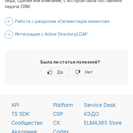
лида, сделки или компании, с которой была поставлена
задача CRM.
Работа с разделом «Сегментация клиентов»
Интеграция с Active Directory/LDAP
Была ли статья полезной?
Да
Нет
API
Platform
Service Desk
TS SDK
CSP
КЭДО
Сообщество
CX
ELMA365 Store
Академия
Cortex