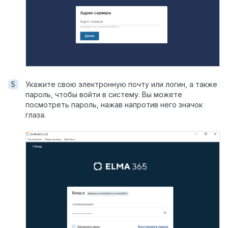
Укажите свою электронную почту или логин, а также
пароль, чтобы войти в систему. Вы можете
посмотреть пароль, нажав напротив него значок
глаза.