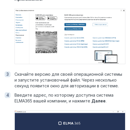
Скачайте версию для своей операционной системы
и запустите установочный файл. Через несколько
секунд появится окно для авторизации в системе.
Введите адрес, по которому доступна система
ELMA365 вашей компании, и нажмите
Далее
.