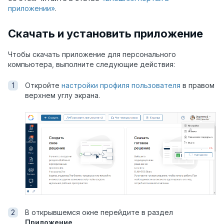
приложении»
.
Скачать и установить приложение
Чтобы скачать приложение для персонального
компьютера, выполните следующие действия:
Откройте
настройки профиля пользователя
в правом
верхнем углу экрана.
В открывшемся окне перейдите в раздел
Приложение
.