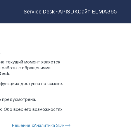
API
SDK
Сайт ELMA365
Service Desk
k
 на текущий момент является
я работы с обращениями
Desk
.
 функциях доступна по ссылке:
е предусмотрена.
k
. Обо всех его возможностях
Решение «Аналитика SD»