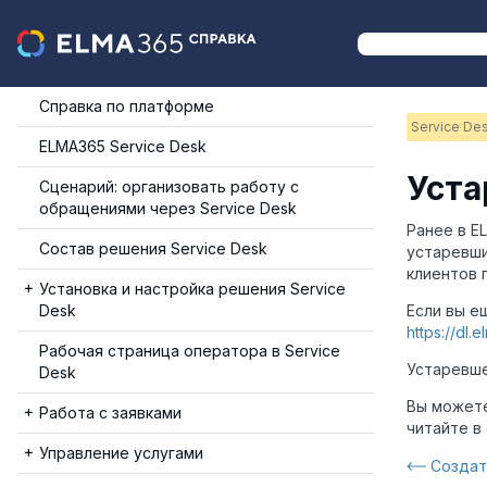
Справка по платформе
Service De
ELMA365 Service Desk
Уста
Сценарий: организовать работу с
обращениями через Service Desk
Ранее в E
Состав решения Service Desk
устаревши
клиентов 
Установка и настройка решения Service
Desk
Если вы е
https://dl
Рабочая страница оператора в Service
Устаревше
Desk
Вы можете
Работа с заявками
читайте в
Управление услугами
Создат