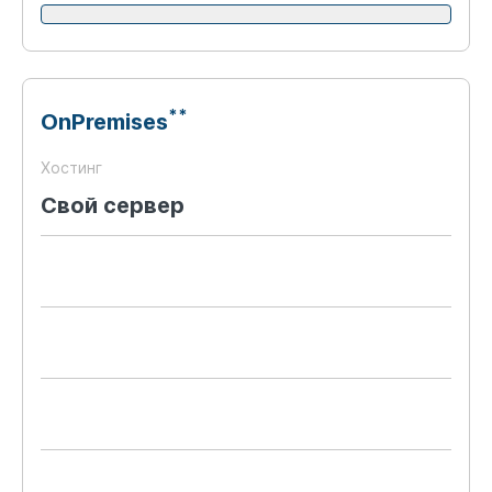
**
OnPremises
Хостинг
Свой сервер