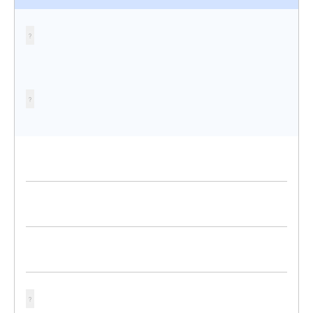
?
?
?