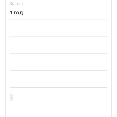
Хостинг
1 год
?